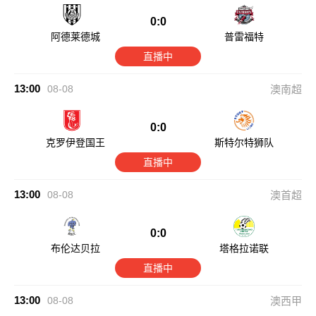
0:0
阿德莱德城
普雷福特
直播中
13:00
08-08
澳南超
0:0
克罗伊登国王
斯特尔特狮队
直播中
13:00
08-08
澳首超
0:0
布伦达贝拉
塔格拉诺联
直播中
13:00
08-08
澳西甲