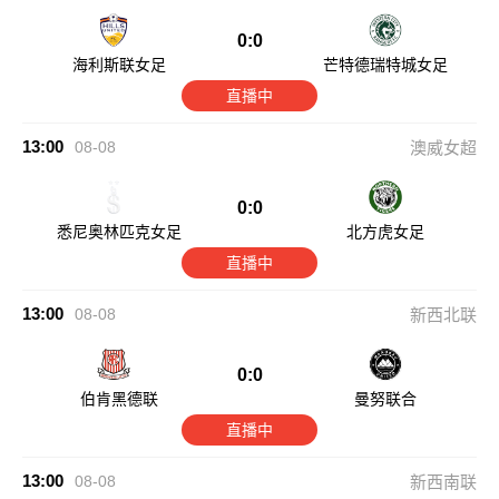
0:0
海利斯联女足
芒特德瑞特城女足
直播中
13:00
08-08
澳威女超
0:0
悉尼奥林匹克女足
北方虎女足
直播中
13:00
08-08
新西北联
0:0
伯肯黑德联
曼努联合
直播中
13:00
08-08
新西南联