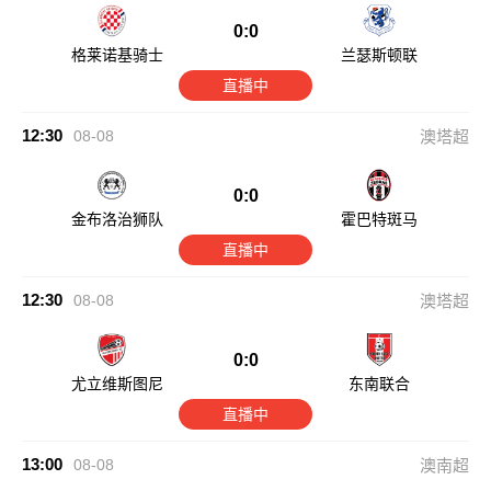
0:0
格莱诺基骑士
兰瑟斯顿联
直播中
12:30
08-08
澳塔超
0:0
金布洛治狮队
霍巴特斑马
直播中
12:30
08-08
澳塔超
0:0
尤立维斯图尼
东南联合
直播中
13:00
08-08
澳南超