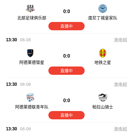
0:0
北部足球俱乐部
度尼丁城皇家队
直播中
13:30
08-08
澳南超
0:0
阿德莱德彗星
地铁之星
直播中
13:30
08-08
澳南超
0:0
阿德莱德联青年队
帕拉山骑士
直播中
13:30
08-08
澳南超