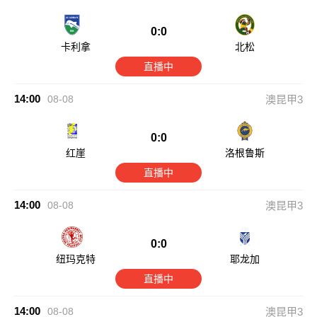
0:0
卡利拿
北松
直播中
14:00
08-08
澳昆甲3
0:0
红崖
洛根鲁斯
直播中
14:00
08-08
澳昆甲3
0:0
纽玛克特
耶龙加
直播中
14:00
08-08
澳昆甲3