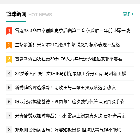
篮球新闻
HOT NEWS
更多 +
1
雷霆33%命中率创队史季后赛第二差 仅险胜三年前耻辱一战
2
主场梦游！米切尔21投仅9中 解说怒批核心表现不及格
3
雷霆新秀西决狂轰39分 76人六年乐透秀加起来都不够看
4
22岁杀入西决！文班亚马创纪录碾压乔丹邓肯 马刺新王横空出世
5
新秀阵容评选爆冷！助攻王与盖帽王双双落选引热议
6
跟队记者揭秘基德下课内幕：这次独行侠管理层真没手软
7
米奇盛赞双加时鏖战：马刺雷霆上演意志对决 替补奇兵定乾坤
8
郑永刚谈伤病困局：阵容短板暴露 但球队精气神不能垮