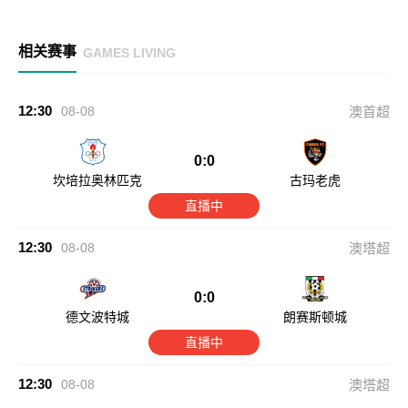
相关赛事
GAMES LIVING
12:30
08-08
澳首超
0:0
坎培拉奥林匹克
古玛老虎
直播中
12:30
08-08
澳塔超
0:0
德文波特城
朗赛斯顿城
直播中
12:30
08-08
澳塔超