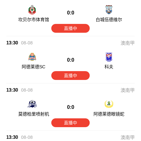
0:0
坎贝尔市体育馆
白城伍德维尔
直播中
13:30
08-08
澳南甲
0:0
阿德莱德SC
科夫
直播中
13:30
08-08
澳南甲
0:0
莫德柏里喷射机
阿德莱德眼镜蛇
直播中
13:30
08-08
澳南甲