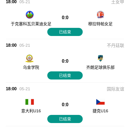
18:00
05-21
土女甲
0:0
于克塞科瓦贝莱迪女足
穆拉特帕女足
已结束
18:00
05-21
不丹廷联
0:0
乌金学院
齐朗足球俱乐部
已结束
18:00
05-21
国际友谊
0:0
意大利U16
捷克U16
已结束