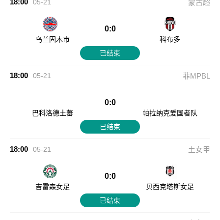
18:00
05-21
蒙古超
0:0
乌兰固木市
科布多
已结束
18:00
05-21
菲MPBL
0:0
巴科洛德土蕃
帕拉纳克爱国者队
已结束
18:00
05-21
土女甲
0:0
吉雷森女足
贝西克塔斯女足
已结束