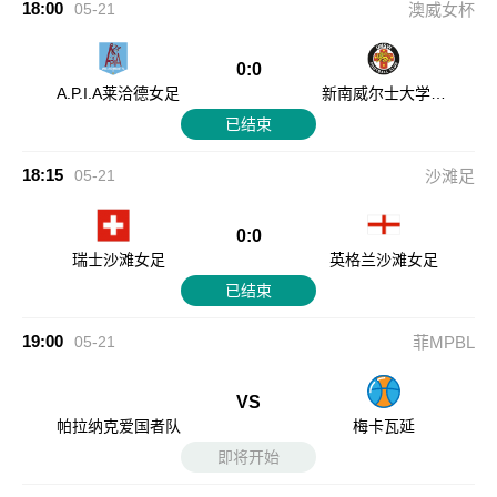
18:00
05-21
澳威女杯
0:0
A.P.I.A莱洽德女足
新南威尔士大学女
足
已结束
18:15
05-21
沙滩足
0:0
瑞士沙滩女足
英格兰沙滩女足
已结束
19:00
05-21
菲MPBL
VS
帕拉纳克爱国者队
梅卡瓦延
即将开始