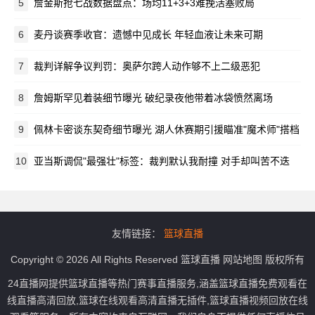
5
詹金斯抢七战数据盘点：场均11+3+3难挽活塞败局
6
麦丹谈赛季收官：遗憾中见成长 年轻血液让未来可期
7
裁判详解争议判罚：奥萨尔跨人动作够不上二级恶犯
8
詹姆斯罕见着装细节曝光 破纪录夜他带着冰袋愤然离场
9
佩林卡密谈东契奇细节曝光 湖人休赛期引援瞄准"魔术师"搭档
10
亚当斯调侃"最强壮"标签：裁判默认我耐撞 对手却叫苦不迭
友情链接：
篮球直播
Copyright © 2026 All Rights Reserved
篮球直播
网站地图
版权所有
24直播网提供篮球直播等热门赛事直播服务,涵盖篮球直播免费观看在
线直播高清回放,篮球在线观看高清直播无插件,篮球直播视频回放在线