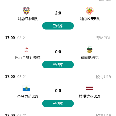
2:0
河静红林II队
河内公安B队
已结束
17:00
05-21
菲MPBL
0:0
巴西兰维瓦领航
宾南塔塔克
已结束
17:00
05-21
欧青U19
0:0
圣马力诺U19
拉脱维亚U19
已结束
17:00
05-21
欧青U19