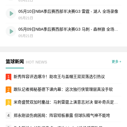
05月21日
05月10日NBA季后赛西部半决赛G3 雷霆 - 湖人 全场录像
05月21日
05月09日NBA季后赛西部半决赛G3 马刺 - 森林狼 全场录像
05月21日
篮球新闻
HOT NEWS
更多 +
1
新秀阵容评选爆冷！助攻王与盖帽王双双落选引热议
2
跟队记者揭秘基德下课内幕：这次独行侠管理层真没手软
3
米奇盛赞双加时鏖战：马刺雷霆上演意志对决 替补奇兵定乾坤
4
郑永刚谈伤病困局：阵容短板暴露 但球队精气神不能垮