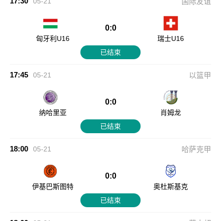
17:30
05-21
国际友谊
0:0
匈牙利U16
瑞士U16
已结束
17:45
05-21
以篮甲
0:0
纳哈里亚
肖姆龙
已结束
18:00
05-21
哈萨克甲
0:0
伊基巴斯图特
奥杜斯基克
已结束