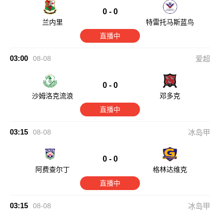
0 - 0
兰内里
特雷托马斯蓝鸟
直播中
03:00
08-08
爱超
0 - 0
沙姆洛克流浪
邓多克
直播中
03:15
08-08
冰岛甲
0 - 0
阿费查尔丁
格林达维克
直播中
03:15
08-08
冰岛甲