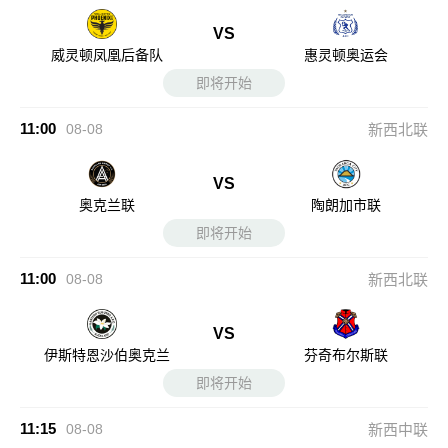
VS
威灵顿凤凰后备队
惠灵顿奥运会
即将开始
11:00
08-08
新西北联
VS
奥克兰联
陶朗加市联
即将开始
11:00
08-08
新西北联
VS
伊斯特恩沙伯奥克兰
芬奇布尔斯联
即将开始
11:15
08-08
新西中联