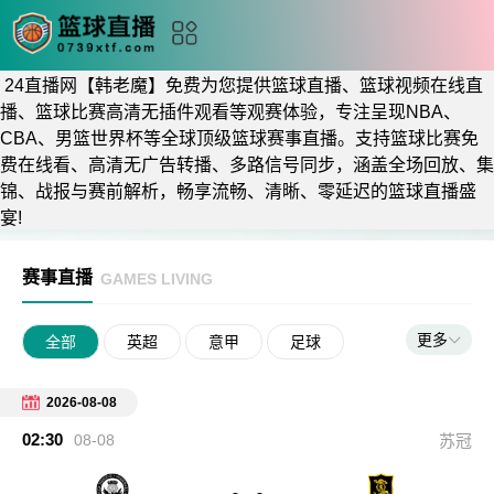
24直播网【韩老魔】免费为您提供篮球直播、篮球视频在线直
播、篮球比赛高清无插件观看等观赛体验，专注呈现NBA、
CBA、男篮世界杯等全球顶级篮球赛事直播。支持篮球比赛免
费在线看、高清无广告转播、多路信号同步，涵盖全场回放、集
锦、战报与赛前解析，畅享流畅、清晰、零延迟的篮球直播盛
宴!
赛事直播
GAMES LIVING
更多
全部
英超
意甲
足球
篮球
欧冠
英超
德甲
2026-08-08
02:30
法甲
西甲
中超
NBA
08-08
苏冠
CBA
NBL