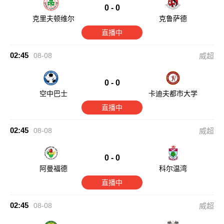
0 - 0
克里夫顿维尔
克鲁萨德
直播中
02:45
08-08
威超
0 - 0
空中巴士
卡迪夫都市大学
直播中
02:45
08-08
威超
0 - 0
阿曼福德
科尔温湾
直播中
02:45
08-08
威超