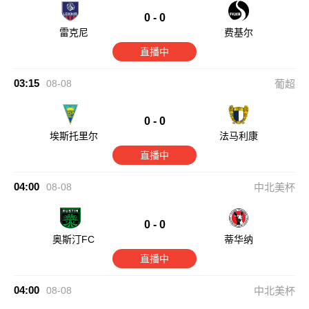
0 - 0
雷克尼
费基尔
直播中
03:15
08-08
葡超
0 - 0
埃斯托里尔
法马利康
直播中
04:00
08-08
中北美杯
0 - 0
奥斯汀FC
蒂华纳
直播中
04:00
08-08
中北美杯