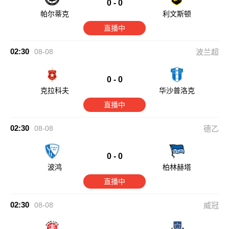
0 - 0
帕尔蒂克
利文斯顿
直播中
02:30
08-08
波兰超
0 - 0
克拉科夫
华沙普洛克
直播中
02:30
08-08
德乙
0 - 0
波鸿
柏林赫塔
直播中
02:30
08-08
威冠