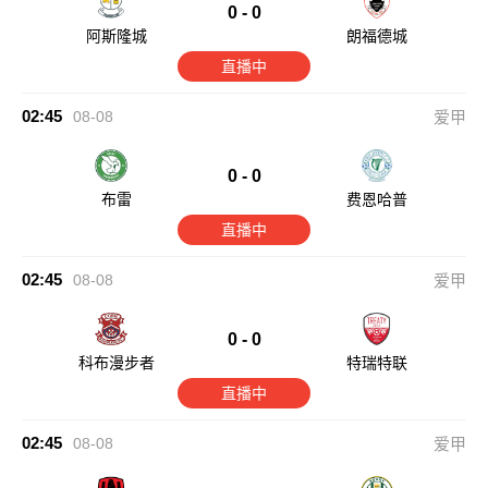
0 - 0
阿斯隆城
朗福德城
直播中
02:45
08-08
爱甲
0 - 0
布雷
费恩哈普
直播中
02:45
08-08
爱甲
0 - 0
科布漫步者
特瑞特联
直播中
02:45
08-08
爱甲