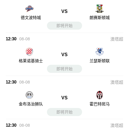
VS
德文波特城
朗赛斯顿城
即将开始
12:30
08-08
澳塔超
VS
格莱诺基骑士
兰瑟斯顿联
即将开始
12:30
08-08
澳塔超
VS
金布洛治狮队
霍巴特斑马
即将开始
12:30
08-08
澳塔超