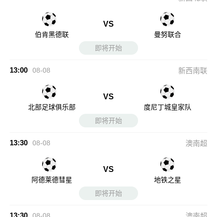
VS
伯肯黑德联
曼努联合
即将开始
13:00
08-08
新西南联
VS
北部足球俱乐部
度尼丁城皇家队
即将开始
13:30
08-08
澳南超
VS
阿德莱德彗星
地铁之星
即将开始
13:30
08-08
澳南超