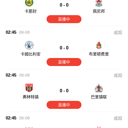
0 - 0
卡那封
佩尼邦
直播中
02:45
08-08
威超
0 - 0
卡姆比利安
布里顿费里
直播中
02:45
08-08
威超
0 - 0
弗林特镇
巴里镇联
直播中
02:45
08-08
威超