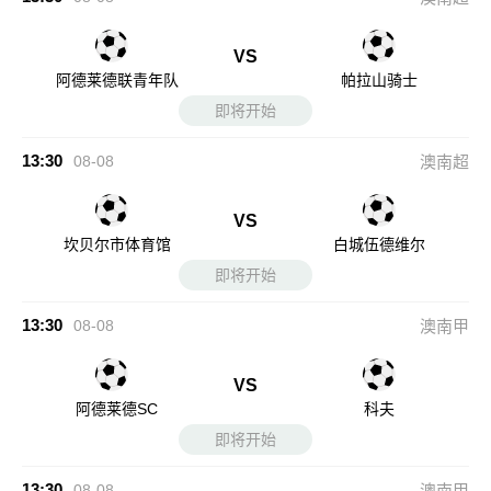
VS
阿德莱德联青年队
帕拉山骑士
即将开始
13:30
08-08
澳南超
VS
坎贝尔市体育馆
白城伍德维尔
即将开始
13:30
08-08
澳南甲
VS
阿德莱德SC
科夫
即将开始
13:30
08-08
澳南甲