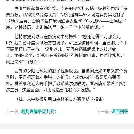
房间里响起善意的轻笑。麦丹的视线扫过墙上贴着的西部半决
赛海报，话锋突然变得认真："我们这群年轻人可是实打实地打了
12场季后赛，爱德华兹在我隔壁更衣柜塞了6双战靴——全磨破了
底。这种经历，比训练馆里加练一千个小时都值钱。"
他特意提到球队在伤病潮中的挣扎："您还记得二月那会儿
吗？我们替补席快能凑套首发了。可正是这种时候，里德那几个小
子硬是打出了身价。"说到这儿，麦丹突然抓起桌上的技术统
计，"瞧瞧这个，新秀们在关键时刻的投篮命中率，居然比常规时
间还高3个百分点！"
窗外的夕阳把球员的影子拉得很长。当被问及如何定义这个赛
季时，麦丹把玩着左手腕上的护具："成功未必非得是奥布莱恩
杯。看着康利老大哥手把手教诺威尔破联防，看着唐斯带着全队加
练三分...这些画面，可比戒指更让我心头发热。"
（注：文中数据引用自森林狼官方赛季技术报告）
上一篇:
裁判详解争议判罚：奥萨尔跨人动作够不上二级恶犯
下一篇:
返回列表