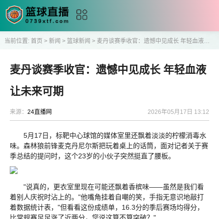
当前位置:
首页
>
新闻
>
篮球新闻
>
麦丹谈赛季收官：遗憾中见成长 年轻血液让未来可期
麦丹谈赛季收官：遗憾中见成长 年轻血液
让未来可期
来源：
24直播网
2026年05月17日 13:12
5月17日，标靶中心球馆的媒体室里还飘着淡淡的柠檬消毒水
味。森林狼前锋麦克丹尼尔斯把玩着桌上的话筒，面对记者关于赛
季总结的提问时，这个23岁的小伙子突然挺直了腰板。
"说真的，更衣室里现在可能还飘着香槟味——虽然是我们看
着别人庆祝时沾上的。"他嘴角挂着自嘲的笑，手指无意识地敲打
着数据统计表，"但看看这份成绩单，16.3分的季后赛场均得分，
比常规赛足足涨了近两分，您说这算不算突破？"