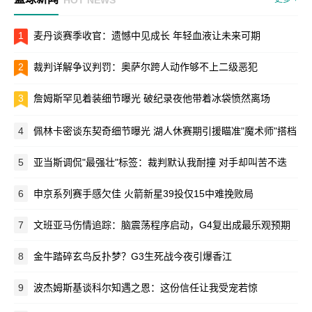
1
麦丹谈赛季收官：遗憾中见成长 年轻血液让未来可期
2
裁判详解争议判罚：奥萨尔跨人动作够不上二级恶犯
3
詹姆斯罕见着装细节曝光 破纪录夜他带着冰袋愤然离场
4
佩林卡密谈东契奇细节曝光 湖人休赛期引援瞄准"魔术师"搭档
5
亚当斯调侃"最强壮"标签：裁判默认我耐撞 对手却叫苦不迭
6
申京系列赛手感欠佳 火箭新星39投仅15中难挽败局
7
文班亚马伤情追踪：脑震荡程序启动，G4复出成最乐观预期
8
金牛踏碎玄鸟反扑梦？G3生死战今夜引爆香江
9
波杰姆斯基谈科尔知遇之恩：这份信任让我受宠若惊