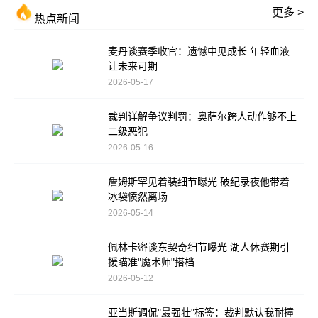
更多 >
热点新闻
麦丹谈赛季收官：遗憾中见成长 年轻血液
让未来可期
2026-05-17
裁判详解争议判罚：奥萨尔跨人动作够不上
二级恶犯
2026-05-16
詹姆斯罕见着装细节曝光 破纪录夜他带着
冰袋愤然离场
2026-05-14
佩林卡密谈东契奇细节曝光 湖人休赛期引
援瞄准"魔术师"搭档
2026-05-12
亚当斯调侃"最强壮"标签：裁判默认我耐撞