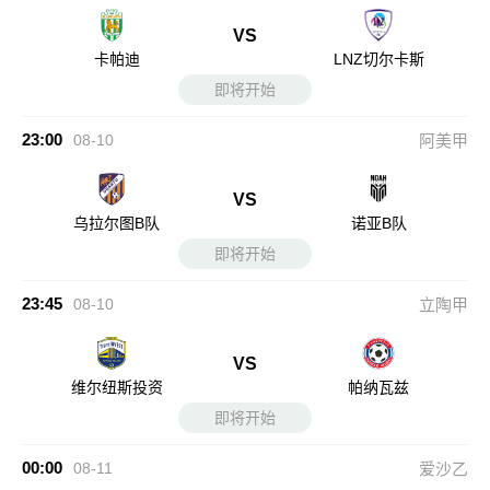
VS
卡帕迪
LNZ切尔卡斯
即将开始
23:00
08-10
阿美甲
VS
乌拉尔图B队
诺亚B队
即将开始
23:45
08-10
立陶甲
VS
维尔纽斯投资
帕纳瓦兹
即将开始
00:00
08-11
爱沙乙