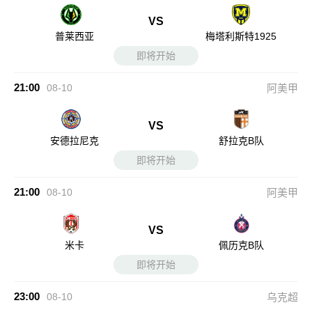
VS
普莱西亚
梅塔利斯特1925
即将开始
21:00
08-10
阿美甲
VS
安德拉尼克
舒拉克B队
即将开始
21:00
08-10
阿美甲
VS
米卡
佩历克B队
即将开始
23:00
08-10
乌克超