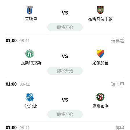
VS
天狼星
布洛马波卡纳
即将开始
01:00
08-11
瑞典超
VS
瓦斯特拉斯
尤尔加登
即将开始
01:00
08-11
瑞典甲
VS
诺尔比
奥雷布洛
即将开始
01:00
08-11
挪甲