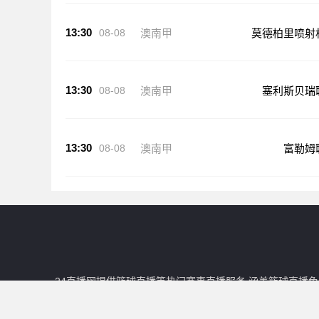
13:30
08-08
澳南甲
莫德柏里喷射
13:30
08-08
澳南甲
塞利斯贝瑞
13:30
08-08
澳南甲
富勒姆
24直播网提供篮球直播等热门赛事直播服务,涵盖篮球直播
任何