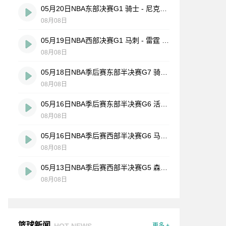
05月20日NBA东部决赛G1 骑士 - 尼克斯 全场录像
08月08日
05月19日NBA西部决赛G1 马刺 - 雷霆 全场录像
08月08日
05月18日NBA季后赛东部半决赛G7 骑士 - 活塞 全场录像
08月08日
05月16日NBA季后赛东部半决赛G6 活塞 - 骑士 全场录像
08月08日
05月16日NBA季后赛西部半决赛G6 马刺 - 森林狼 全场录像
08月08日
05月13日NBA季后赛西部半决赛G5 森林狼 - 马刺 全场录像
08月08日
篮球新闻
HOT NEWS
更多 +