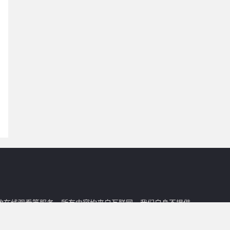
回放在线观看等服务。所有内容均来自互联网，我们自身不提供
理。