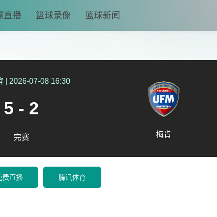
球直播
篮球录像
篮球新闻
谊
|
2026-07-08 16:30
5 - 2
梅肯
完赛
免费直播
腾讯体育