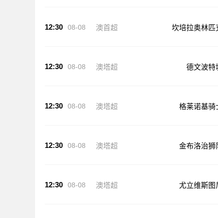
12:30
08-08
澳首超
坎培拉奥林匹
12:30
08-08
澳塔超
德文波特
12:30
08-08
澳塔超
格莱诺基骑
12:30
08-08
澳塔超
金布洛治狮
12:30
08-08
澳塔超
尤立维斯图