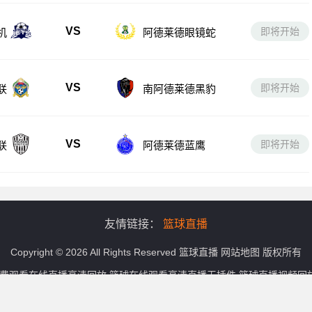
VS
即将开始
机
阿德莱德眼镜蛇
VS
即将开始
联
南阿德莱德黑豹
VS
即将开始
联
阿德莱德蓝鹰
友情链接：
篮球直播
Copyright © 2026 All Rights Reserved
篮球直播
网站地图
版权所有
免费观看在线直播高清回放,篮球在线观看高清直播无插件,篮球直播视频
直播信号和视频内容，如有侵犯您的权益请联系我们，我们会第一时间处