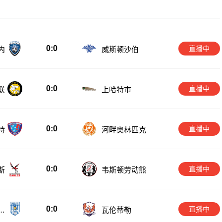
0:0
直播中
内
威斯顿沙伯
0:0
直播中
联
上哈特市
0:0
直播中
特
河畔奥林匹克
0:0
直播中
斯
韦斯顿劳动熊
0:0
直播中
匹
瓦伦蒂勒