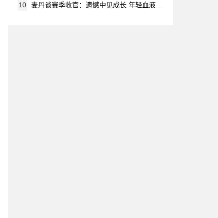
10
麦丹谈赛季收官：遗憾中见成长 年轻血液让未来可期