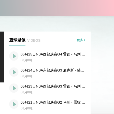
篮球录像
VIDEOS
更多 +
05月25日NBA西部决赛G4 雷霆 - 马刺 全场录像
08月08日
05月24日NBA东部决赛G3 尼克斯 - 骑士 全场录像
08月08日
05月23日NBA西部决赛G3 雷霆 - 马刺 全场录像
08月08日
05月21日NBA西部决赛G2 马刺 - 雷霆 全场录像
08月08日