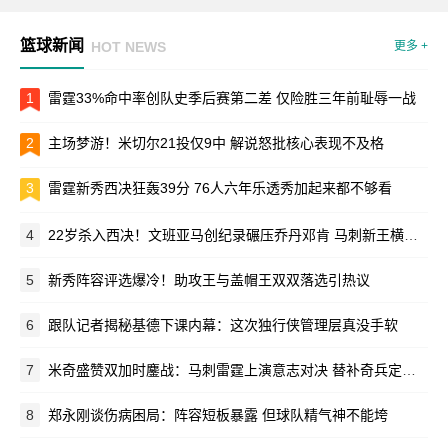
篮球新闻
HOT NEWS
更多 +
1
雷霆33%命中率创队史季后赛第二差 仅险胜三年前耻辱一战
2
主场梦游！米切尔21投仅9中 解说怒批核心表现不及格
3
雷霆新秀西决狂轰39分 76人六年乐透秀加起来都不够看
4
22岁杀入西决！文班亚马创纪录碾压乔丹邓肯 马刺新王横空出世
5
新秀阵容评选爆冷！助攻王与盖帽王双双落选引热议
6
跟队记者揭秘基德下课内幕：这次独行侠管理层真没手软
7
米奇盛赞双加时鏖战：马刺雷霆上演意志对决 替补奇兵定乾坤
8
郑永刚谈伤病困局：阵容短板暴露 但球队精气神不能垮