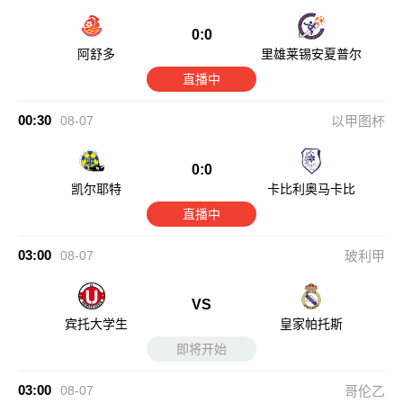
0:0
阿舒多
里雄莱锡安夏普尔
直播中
00:30
08-07
以甲图杯
0:0
凯尔耶特
卡比利奥马卡比
直播中
03:00
08-07
玻利甲
VS
宾托大学生
皇家帕托斯
即将开始
03:00
08-07
哥伦乙