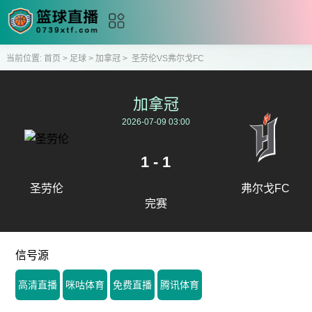
当前位置:
首页
>
足球
>
加拿冠
>
圣劳伦VS弗尔戈FC
加拿冠
2026-07-09 03:00
1 - 1
圣劳伦
弗尔戈FC
完赛
信号源
高清直播
咪咕体育
免费直播
腾讯体育