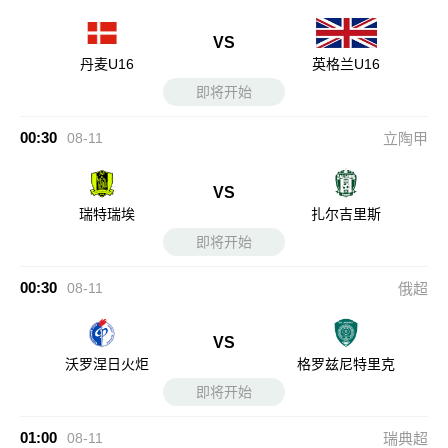
VS
丹麦U16
英格兰U16
即将开始
00:30
08-11
立陶甲
VS
瑞特瑞埃
扎尔吉里斯
即将开始
00:30
08-11
俄超
VS
沃罗涅日火炬
格罗兹尼特里克
即将开始
01:00
08-11
瑞典超