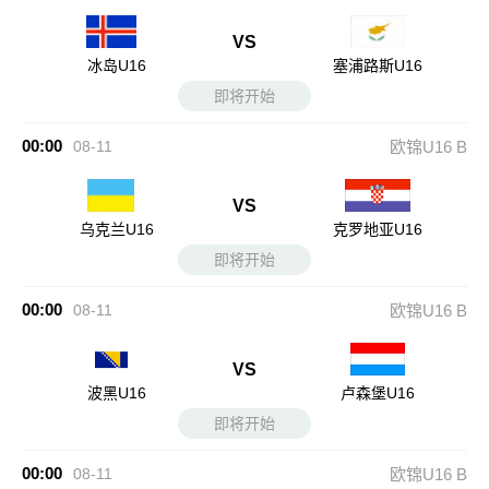
VS
冰岛U16
塞浦路斯U16
即将开始
00:00
08-11
欧锦U16 B
VS
乌克兰U16
克罗地亚U16
即将开始
00:00
08-11
欧锦U16 B
VS
波黑U16
卢森堡U16
即将开始
00:00
08-11
欧锦U16 B