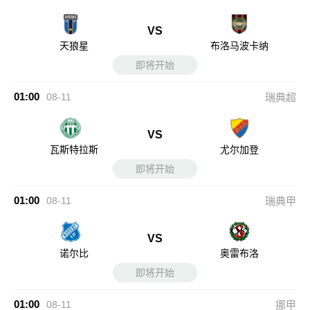
VS
天狼星
布洛马波卡纳
即将开始
01:00
08-11
瑞典超
VS
瓦斯特拉斯
尤尔加登
即将开始
01:00
08-11
瑞典甲
VS
诺尔比
奥雷布洛
即将开始
01:00
08-11
挪甲