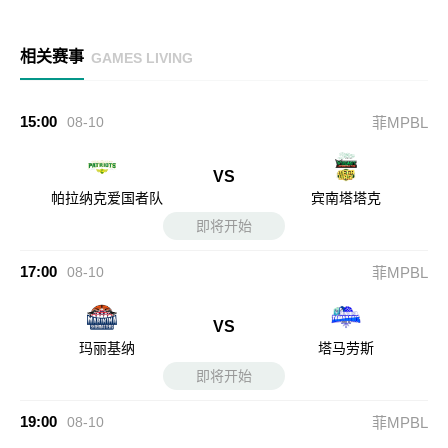
相关赛事
GAMES LIVING
15:00
08-10
菲MPBL
VS
帕拉纳克爱国者队
宾南塔塔克
即将开始
17:00
08-10
菲MPBL
VS
玛丽基纳
塔马劳斯
即将开始
19:00
08-10
菲MPBL