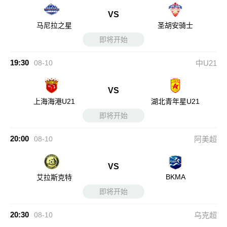
VS
马尼拉之星
圣胡安骑士
即将开始
19:30
08-10
中U21
VS
上海海港U21
湖北青年星U21
即将开始
20:00
08-10
阿美超
VS
BKMA
艾拉斯克特
即将开始
20:30
08-10
乌克超