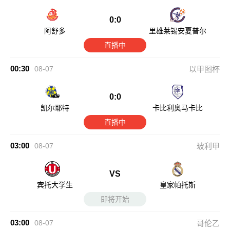
0:0
阿舒多
里雄莱锡安夏普尔
直播中
00:30
08-07
以甲图杯
0:0
凯尔耶特
卡比利奥马卡比
直播中
03:00
08-07
玻利甲
VS
宾托大学生
皇家帕托斯
即将开始
03:00
08-07
哥伦乙