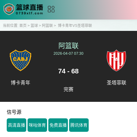
当前位置:
首页
>
篮球
>
阿篮联
>
博卡青年VS圣塔菲联
阿篮联
2026-04-07 07:30
74 - 68
博卡青年
圣塔菲联
完赛
信号源
高清直播
咪咕体育
免费直播
腾讯体育