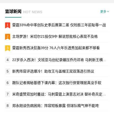
篮球新闻
HOT NEWS
更多 +
1
雷霆33%命中率创队史季后赛第二差 仅险胜三年前耻辱一战
2
主场梦游！米切尔21投仅9中 解说怒批核心表现不及格
3
雷霆新秀西决狂轰39分 76人六年乐透秀加起来都不够看
4
22岁杀入西决！文班亚马创纪录碾压乔丹邓肯 马刺新王横空出世
5
新秀阵容评选爆冷！助攻王与盖帽王双双落选引热议
6
跟队记者揭秘基德下课内幕：这次独行侠管理层真没手软
7
米奇盛赞双加时鏖战：马刺雷霆上演意志对决 替补奇兵定乾坤
8
郑永刚谈伤病困局：阵容短板暴露 但球队精气神不能垮