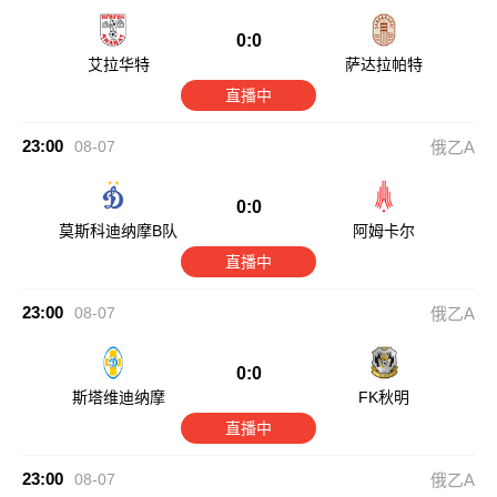
0:0
艾拉华特
萨达拉帕特
直播中
23:00
08-07
俄乙A
0:0
莫斯科迪纳摩B队
阿姆卡尔
直播中
23:00
08-07
俄乙A
0:0
斯塔维迪纳摩
FK秋明
直播中
23:00
08-07
俄乙A