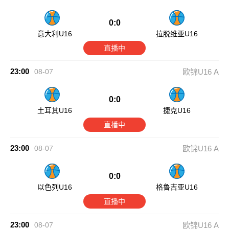
0:0
意大利U16
拉脱维亚U16
直播中
23:00
08-07
欧锦U16 A
0:0
土耳其U16
捷克U16
直播中
23:00
08-07
欧锦U16 A
0:0
以色列U16
格鲁吉亚U16
直播中
23:00
08-07
欧锦U16 A