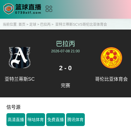
当前位置:
首页
>
足球
>
巴拉丙
>
亚特兰蒂斯SCVS哥伦比亚体育会
巴拉丙
2026-07-08 21:00
2 - 0
亚特兰蒂斯SC
哥伦比亚体育会
完赛
信号源
高清直播
咪咕体育
免费直播
腾讯体育