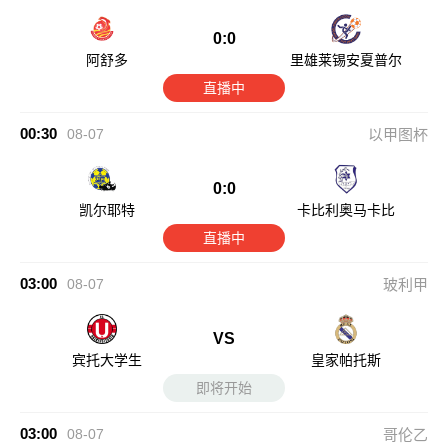
0:0
阿舒多
里雄莱锡安夏普尔
直播中
00:30
08-07
以甲图杯
0:0
凯尔耶特
卡比利奥马卡比
直播中
03:00
08-07
玻利甲
VS
宾托大学生
皇家帕托斯
即将开始
03:00
08-07
哥伦乙