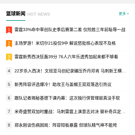
篮球新闻
HOT NEWS
更多 +
1
雷霆33%命中率创队史季后赛第二差 仅险胜三年前耻辱一战
2
主场梦游！米切尔21投仅9中 解说怒批核心表现不及格
3
雷霆新秀西决狂轰39分 76人六年乐透秀加起来都不够看
4
22岁杀入西决！文班亚马创纪录碾压乔丹邓肯 马刺新王横空出世
5
新秀阵容评选爆冷！助攻王与盖帽王双双落选引热议
6
跟队记者揭秘基德下课内幕：这次独行侠管理层真没手软
7
米奇盛赞双加时鏖战：马刺雷霆上演意志对决 替补奇兵定乾坤
8
郑永刚谈伤病困局：阵容短板暴露 但球队精气神不能垮