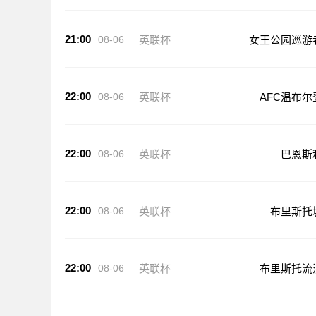
21:00
08-06
英联杯
女王公园巡游
22:00
08-06
英联杯
AFC温布尔
22:00
08-06
英联杯
巴恩斯
22:00
08-06
英联杯
布里斯托
22:00
08-06
英联杯
布里斯托流