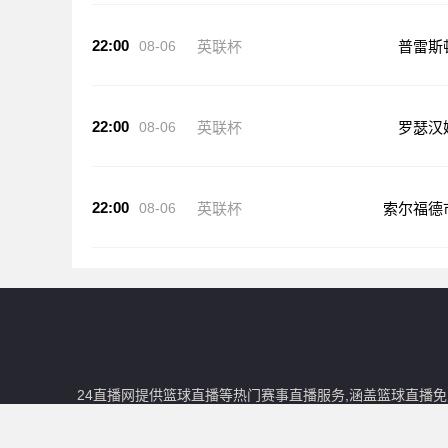
22:00
08-06
英联杯
普雷斯
22:00
08-06
英联杯
罗瑟汉
22:00
08-06
英联杯
索尔福德
24直播网提供篮球直播等热门赛事直播服务,涵盖篮球直播
任何