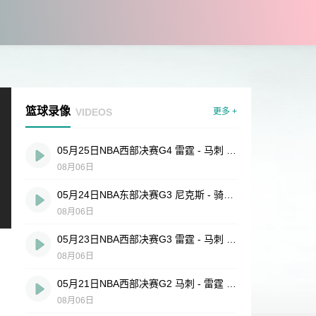
篮球录像
VIDEOS
更多 +
05月25日NBA西部决赛G4 雷霆 - 马刺 全场录像
08月06日
05月24日NBA东部决赛G3 尼克斯 - 骑士 全场录像
08月06日
05月23日NBA西部决赛G3 雷霆 - 马刺 全场录像
08月06日
05月21日NBA西部决赛G2 马刺 - 雷霆 全场录像
08月06日