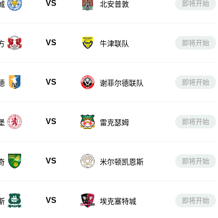
VS
即将开始
城
北安普敦
VS
即将开始
方
牛津联队
VS
即将开始
德
谢菲尔德联队
VS
即将开始
堡
雷克瑟姆
VS
即将开始
奇
米尔顿凯恩斯
VS
即将开始
斯
埃克塞特城