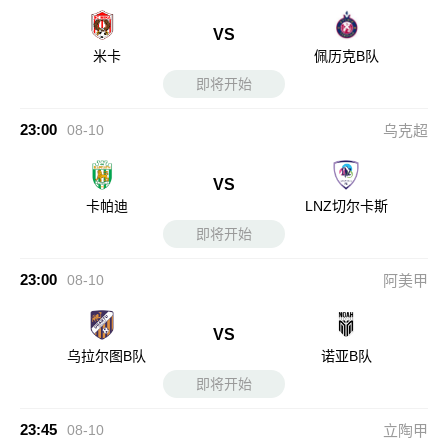
VS
米卡
佩历克B队
即将开始
23:00
08-10
乌克超
VS
卡帕迪
LNZ切尔卡斯
即将开始
23:00
08-10
阿美甲
VS
乌拉尔图B队
诺亚B队
即将开始
23:45
08-10
立陶甲