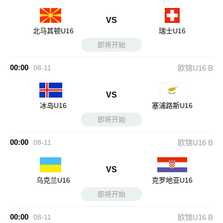
VS
北马其顿U16
瑞士U16
即将开始
00:00
08-11
欧锦U16 B
VS
冰岛U16
塞浦路斯U16
即将开始
00:00
08-11
欧锦U16 B
VS
乌克兰U16
克罗地亚U16
即将开始
00:00
08-11
欧锦U16 B