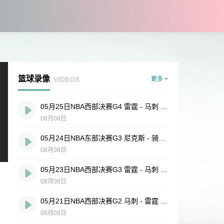
篮球录像
VIDEOS
更多 +
05月25日NBA西部决赛G4 雷霆 - 马刺 全场录像
08月08日
05月24日NBA东部决赛G3 尼克斯 - 骑士 全场录像
08月08日
05月23日NBA西部决赛G3 雷霆 - 马刺 全场录像
08月08日
05月21日NBA西部决赛G2 马刺 - 雷霆 全场录像
08月08日