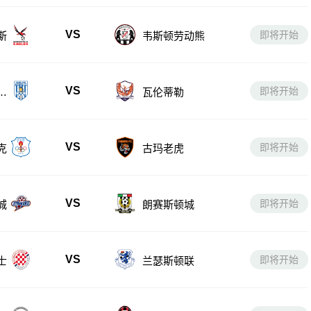
VS
即将开始
斯
韦斯顿劳动熊
VS
即将开始
匹
瓦伦蒂勒
VS
即将开始
克
古玛老虎
VS
即将开始
城
朗赛斯顿城
VS
即将开始
士
兰瑟斯顿联