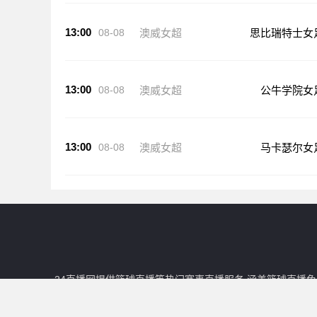
13:00
08-08
澳威女超
思比瑞特士女
13:00
08-08
澳威女超
公牛学院女
13:00
08-08
澳威女超
马卡瑟尔女
24直播网提供篮球直播等热门赛事直播服务,涵盖篮球直播
任何