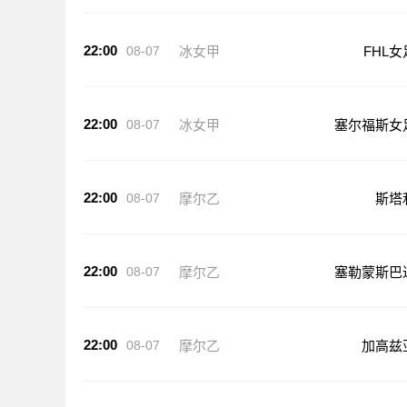
22:00
08-07
冰女甲
FHL女
22:00
08-07
冰女甲
塞尔福斯女
22:00
08-07
摩尔乙
斯塔
22:00
08-07
摩尔乙
塞勒蒙斯巴
22:00
08-07
摩尔乙
加高兹