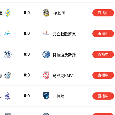
0:0
直播中
摩
FK秋明
0:0
直播中
特
艾立叙欧斯克
0:0
直播中
尔
符拉迪沃斯托克
迪那摩
0:0
直播中
摩
马舒克KMV
0:0
直播中
纳
西伯尔