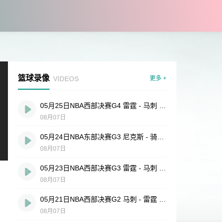
篮球录像
VIDEOS
更多 +
05月25日NBA西部决赛G4 雷霆 - 马刺 全场录像
08月07日
05月24日NBA东部决赛G3 尼克斯 - 骑士 全场录像
08月07日
05月23日NBA西部决赛G3 雷霆 - 马刺 全场录像
08月07日
05月21日NBA西部决赛G2 马刺 - 雷霆 全场录像
08月07日