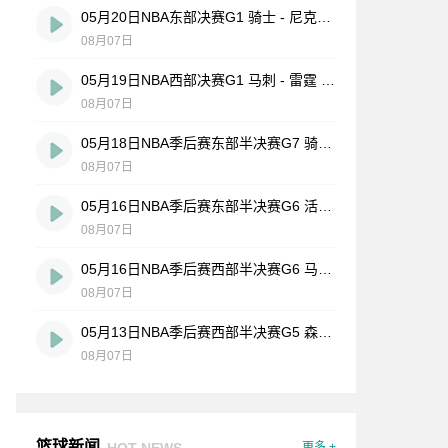
05月20日NBA东部决赛G1 骑士 - 尼克斯 全场录像
08月07日
05月19日NBA西部决赛G1 马刺 - 雷霆 全场录像
08月07日
05月18日NBA季后赛东部半决赛G7 骑士 - 活塞 全场录像
08月07日
05月16日NBA季后赛东部半决赛G6 活塞 - 骑士 全场录像
08月07日
05月16日NBA季后赛西部半决赛G6 马刺 - 森林狼 全场录像
08月07日
05月13日NBA季后赛西部半决赛G5 森林狼 - 马刺 全场录像
08月07日
篮球新闻
HOT NEWS
更多 +