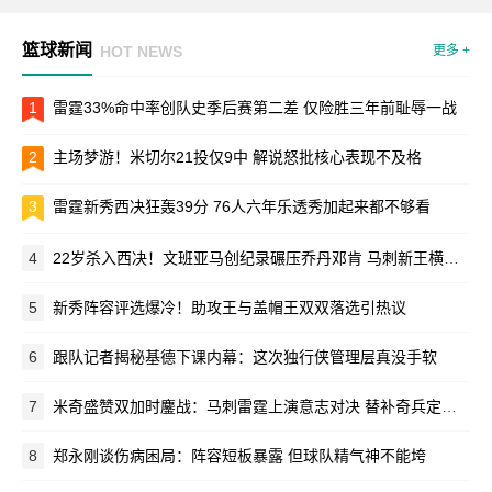
篮球新闻
HOT NEWS
更多 +
1
雷霆33%命中率创队史季后赛第二差 仅险胜三年前耻辱一战
2
主场梦游！米切尔21投仅9中 解说怒批核心表现不及格
3
雷霆新秀西决狂轰39分 76人六年乐透秀加起来都不够看
4
22岁杀入西决！文班亚马创纪录碾压乔丹邓肯 马刺新王横空出世
5
新秀阵容评选爆冷！助攻王与盖帽王双双落选引热议
6
跟队记者揭秘基德下课内幕：这次独行侠管理层真没手软
7
米奇盛赞双加时鏖战：马刺雷霆上演意志对决 替补奇兵定乾坤
8
郑永刚谈伤病困局：阵容短板暴露 但球队精气神不能垮