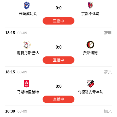
0:0
长崎成功丸
京都不死鸟
直播中
18:15
08-09
荷甲
0:0
鹿特丹斯巴达
费耶诺德
直播中
18:15
08-09
荷乙
0:0
马斯特里赫特
乌德勒支青年队
直播中
18:30
08-09
挪乙