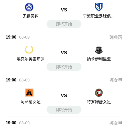
VS
无锡吴钩
宁波职业足球俱乐
部
即将开始
19:00
08-09
瑞典丙
VS
埃克尔奥雷布罗
纳卡伊利里亚
即将开始
19:00
08-09
挪女甲
VS
阿萨纳女足
特罗姆瑟女足
即将开始
19:00
08-09
挪女甲