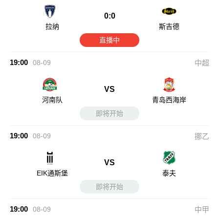
0:0
拉纳
斯吉德
直播中
19:00
08-09
中超
VS
河南队
青岛西海岸
即将开始
19:00
08-09
挪乙
VS
EIK通斯堡
泰夫
即将开始
19:00
08-09
中甲