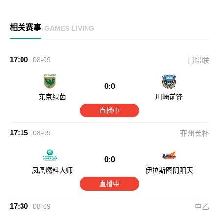
相关赛事
GAMES LIVING
17:00
08-09
日职联
0:0
东京绿茵
川崎前锋
直播中
17:15
08-09
菲州长杯
0:0
凤凰燃料大师
伊拉斯图阴阳天
直播中
17:30
08-09
中乙