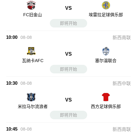
VS
FC旧金山
埃雷拉足球俱乐部
即将开始
10:00
08-08
新西南联
VS
瓦纳卡AFC
塞尔温联合
即将开始
10:30
08-08
新西中联
VS
米拉马尔流浪者
西方足球俱乐部
即将开始
10:45
08-08
新西南联