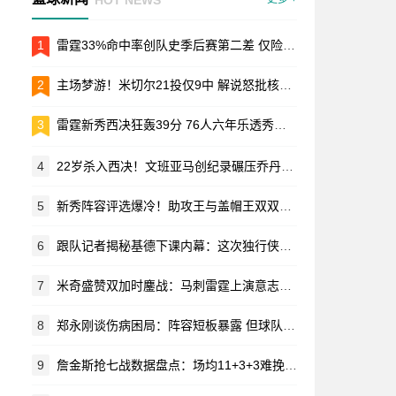
1
雷霆33%命中率创队史季后赛第二差 仅险胜三年前耻辱一战
2
主场梦游！米切尔21投仅9中 解说怒批核心表现不及格
3
雷霆新秀西决狂轰39分 76人六年乐透秀加起来都不够看
4
22岁杀入西决！文班亚马创纪录碾压乔丹邓肯 马刺新王横空出世
5
新秀阵容评选爆冷！助攻王与盖帽王双双落选引热议
6
跟队记者揭秘基德下课内幕：这次独行侠管理层真没手软
7
米奇盛赞双加时鏖战：马刺雷霆上演意志对决 替补奇兵定乾坤
8
郑永刚谈伤病困局：阵容短板暴露 但球队精气神不能垮
9
詹金斯抢七战数据盘点：场均11+3+3难挽活塞败局