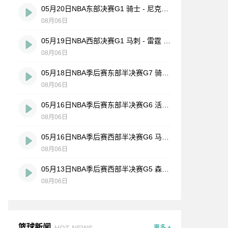
05月20日NBA东部决赛G1 骑士 - 尼克斯 全场录像
08月06日
05月19日NBA西部决赛G1 马刺 - 雷霆 全场录像
08月06日
05月18日NBA季后赛东部半决赛G7 骑士 - 活塞 全场录像
08月06日
05月16日NBA季后赛东部半决赛G6 活塞 - 骑士 全场录像
08月06日
05月16日NBA季后赛西部半决赛G6 马刺 - 森林狼 全场录像
08月06日
05月13日NBA季后赛西部半决赛G5 森林狼 - 马刺 全场录像
08月06日
篮球新闻
HOT NEWS
更多 +