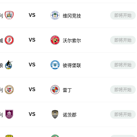
VS
即将开始
利
维冈竞技
VS
即将开始
城
沃尔索尔
VS
即将开始
浪
彼得堡联
VS
即将开始
利
雷丁
VS
即将开始
利
诺茨郡