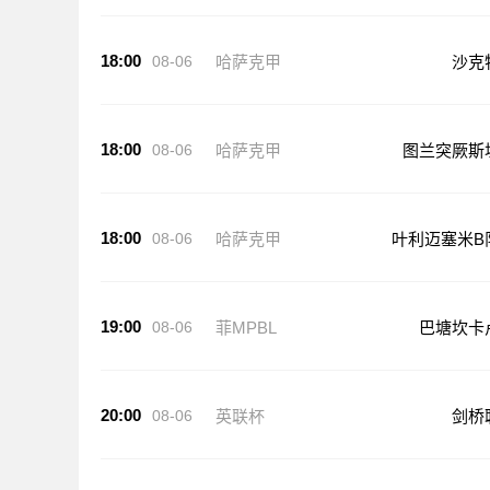
18:00
08-06
哈萨克甲
沙克
18:00
08-06
哈萨克甲
图兰突厥斯
18:00
08-06
哈萨克甲
叶利迈塞米B
19:00
08-06
菲MPBL
巴塘坎卡
20:00
08-06
英联杯
剑桥