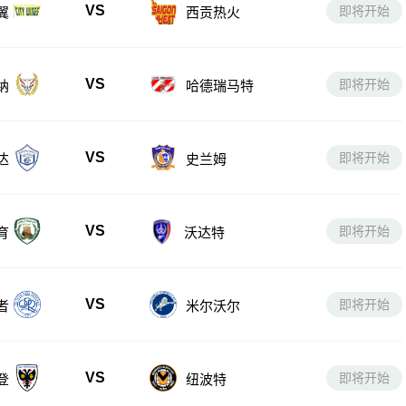
VS
即将开始
翼
西贡热火
VS
即将开始
纳
哈德瑞马特
VS
即将开始
达
史兰姆
VS
即将开始
沃达特
育
VS
即将开始
者
米尔沃尔
VS
即将开始
登
纽波特