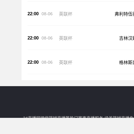
22:00
08-06
英联杯
弗利特伍
22:00
08-06
英联杯
吉林汉
22:00
08-06
英联杯
格林斯
24直播网提供篮球直播等热门赛事直播服务,涵盖篮球直播
任何