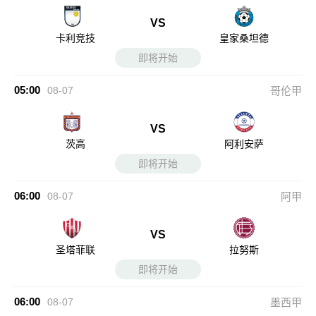
VS
卡利竞技
皇家桑坦德
即将开始
05:00
08-07
哥伦甲
VS
茨高
阿利安萨
即将开始
06:00
08-07
阿甲
VS
圣塔菲联
拉努斯
即将开始
06:00
08-07
墨西甲