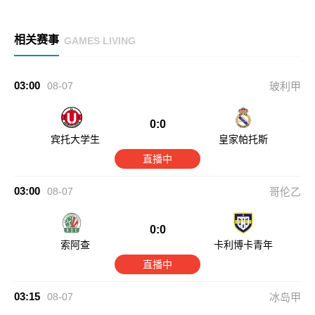
相关赛事
GAMES LIVING
03:00
08-07
玻利甲
0:0
宾托大学生
皇家帕托斯
直播中
03:00
08-07
哥伦乙
0:0
索阿查
卡利博卡青年
直播中
03:15
08-07
冰岛甲