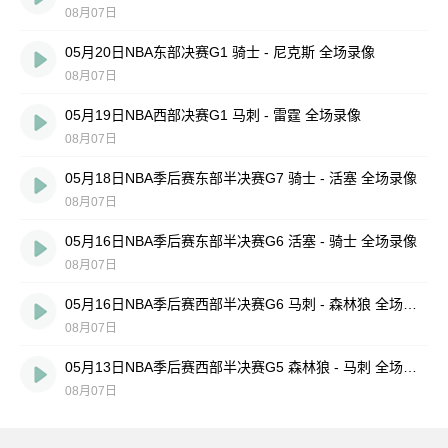
08月07日
05月20日NBA东部决赛G1 骑士 - 尼克斯 全场录像
08月07日
05月19日NBA西部决赛G1 马刺 - 雷霆 全场录像
08月07日
05月18日NBA季后赛东部半决赛G7 骑士 - 活塞 全场录像
08月07日
05月16日NBA季后赛东部半决赛G6 活塞 - 骑士 全场录像
08月07日
05月16日NBA季后赛西部半决赛G6 马刺 - 森林狼 全场录像
08月07日
05月13日NBA季后赛西部半决赛G5 森林狼 - 马刺 全场录像
08月07日