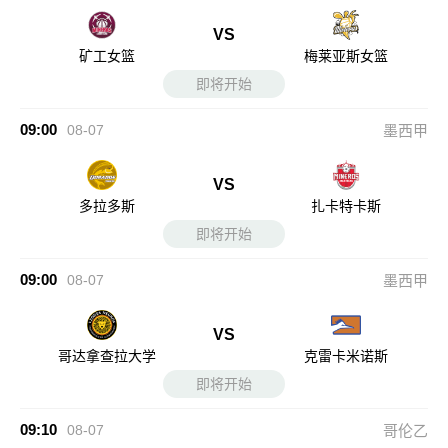
VS
矿工女篮
梅莱亚斯女篮
即将开始
09:00
08-07
墨西甲
VS
多拉多斯
扎卡特卡斯
即将开始
09:00
08-07
墨西甲
VS
哥达拿查拉大学
克雷卡米诺斯
即将开始
09:10
08-07
哥伦乙