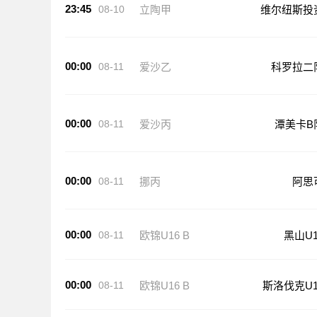
23:45
08-10
立陶甲
维尔纽斯投
00:00
08-11
爱沙乙
科罗拉二
00:00
08-11
爱沙丙
潭美卡B
00:00
08-11
挪丙
阿思
00:00
08-11
欧锦U16 B
黑山U1
00:00
08-11
欧锦U16 B
斯洛伐克U1