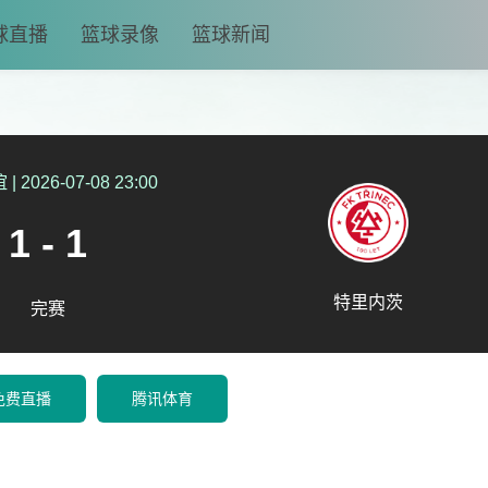
球直播
篮球录像
篮球新闻
谊
|
2026-07-08 23:00
1 - 1
特里内茨
完赛
免费直播
腾讯体育