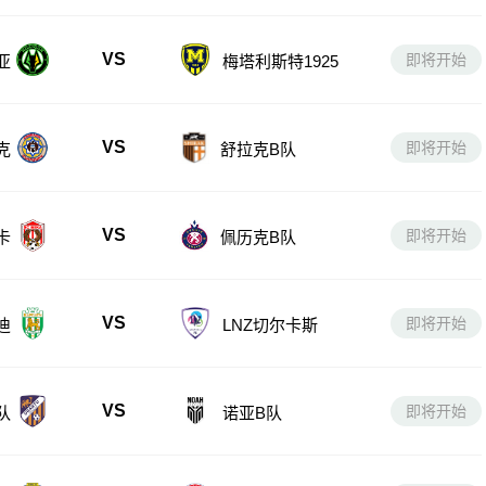
VS
即将开始
亚
梅塔利斯特1925
VS
即将开始
克
舒拉克B队
VS
即将开始
卡
佩历克B队
VS
即将开始
迪
LNZ切尔卡斯
VS
即将开始
队
诺亚B队