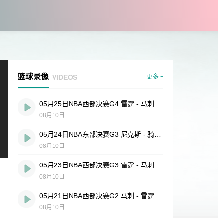
篮球录像
VIDEOS
更多 +
05月25日NBA西部决赛G4 雷霆 - 马刺 全场录像
08月10日
05月24日NBA东部决赛G3 尼克斯 - 骑士 全场录像
08月10日
05月23日NBA西部决赛G3 雷霆 - 马刺 全场录像
08月10日
05月21日NBA西部决赛G2 马刺 - 雷霆 全场录像
08月10日