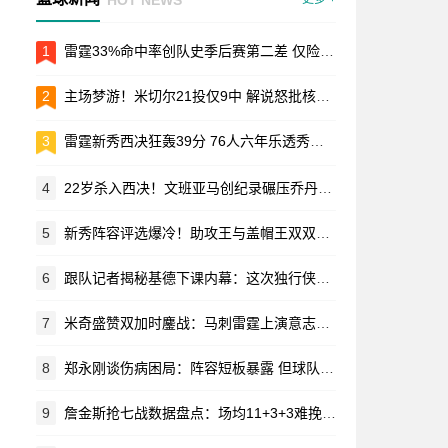
1
雷霆33%命中率创队史季后赛第二差 仅险胜三年前耻辱一战
2
主场梦游！米切尔21投仅9中 解说怒批核心表现不及格
3
雷霆新秀西决狂轰39分 76人六年乐透秀加起来都不够看
4
22岁杀入西决！文班亚马创纪录碾压乔丹邓肯 马刺新王横空出世
5
新秀阵容评选爆冷！助攻王与盖帽王双双落选引热议
6
跟队记者揭秘基德下课内幕：这次独行侠管理层真没手软
7
米奇盛赞双加时鏖战：马刺雷霆上演意志对决 替补奇兵定乾坤
8
郑永刚谈伤病困局：阵容短板暴露 但球队精气神不能垮
9
詹金斯抢七战数据盘点：场均11+3+3难挽活塞败局