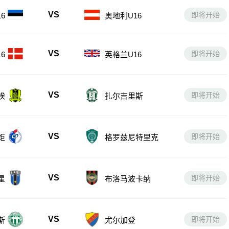
VS
即将开始
6
奥地利U16
VS
即将开始
6
英格兰U16
VS
即将开始
埃
扎尔吉里斯
VS
即将开始
炬
格罗兹尼特里克
VS
即将开始
星
布洛马波卡纳
VS
即将开始
斯
尤尔加登