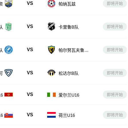
VS
即将开始
资
帕纳瓦兹
VS
即将开始
队
卡里鲁B队
VS
即将开始
队
帕尔努瓦夫鲁B
队
VS
即将开始
可
松达尔B队
VS
即将开始
6
爱尔兰U16
VS
即将开始
6
荷兰U16