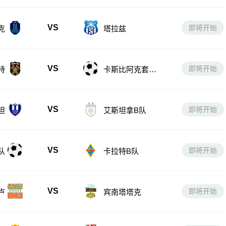
VS
即将开始
克
塔拉兹
VS
即将开始
特
卡斯比阿克套B
队
VS
即将开始
坦
艾斯坦拿B队
VS
即将开始
队
卡拉特B队
VS
即将开始
卢
宾南塔塔克