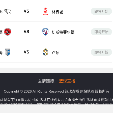
VS
即将开始
郡
林肯城
VS
即将开始
德
切斯特菲尔德
VS
即将开始
姆
卢顿
友情链接：
篮球直播
Copyright © 2026 All Rights Reserved
篮球直播
网站地图
版权所有
免费观看在线直播高清回放,篮球在线观看高清直播无插件,篮球直播视频
直播信号和视频内容，如有侵犯您的权益请联系我们，我们会第一时间处