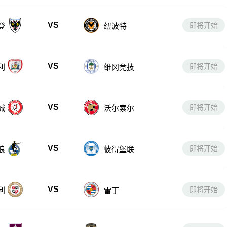
VS
即将开始
登
纽波特
VS
即将开始
利
维冈竞技
VS
即将开始
城
沃尔索尔
VS
即将开始
浪
彼得堡联
VS
即将开始
利
雷丁