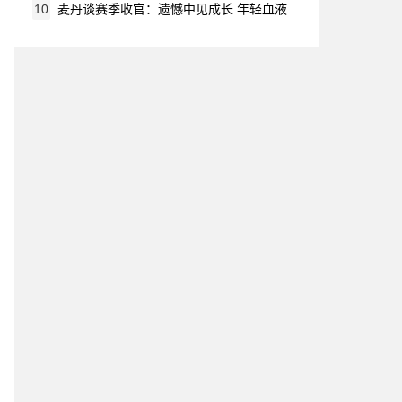
10
麦丹谈赛季收官：遗憾中见成长 年轻血液让未来可期