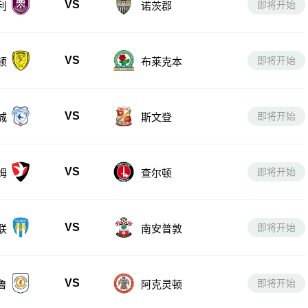
VS
即将开始
利
诺茨郡
VS
即将开始
顿
布莱克本
VS
即将开始
城
斯文登
VS
即将开始
姆
查尔顿
VS
即将开始
联
南安普敦
VS
即将开始
鲁
阿克灵顿