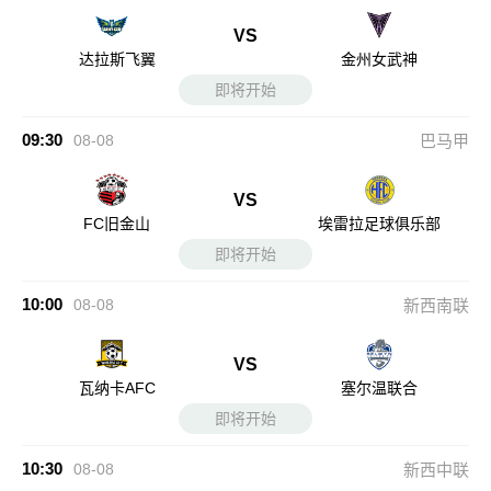
VS
达拉斯飞翼
金州女武神
即将开始
09:30
08-08
巴马甲
VS
FC旧金山
埃雷拉足球俱乐部
即将开始
10:00
08-08
新西南联
VS
瓦纳卡AFC
塞尔温联合
即将开始
10:30
08-08
新西中联