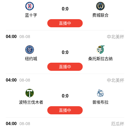
0:0
蓝十字
费城联合
直播中
04:00
08-08
中北美杯
0:0
纽约城
桑托斯拉古纳
直播中
04:00
08-08
中北美杯
0:0
波特兰伐木者
普埃布拉
直播中
04:00
08-08
厄瓜杯