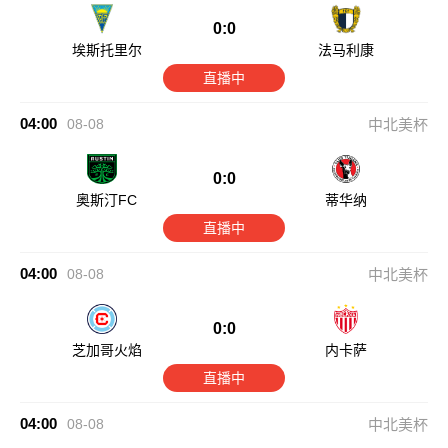
0:0
埃斯托里尔
法马利康
直播中
04:00
08-08
中北美杯
0:0
奥斯汀FC
蒂华纳
直播中
04:00
08-08
中北美杯
0:0
芝加哥火焰
内卡萨
直播中
04:00
08-08
中北美杯