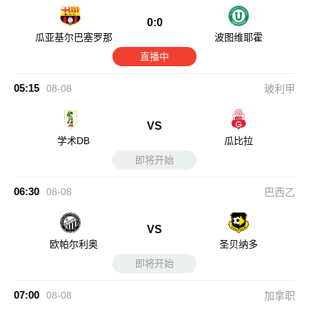
0:0
瓜亚基尔巴塞罗那
波图维耶霍
直播中
05:15
08-08
玻利甲
VS
学术DB
瓜比拉
即将开始
06:30
08-08
巴西乙
VS
欧帕尔利奥
圣贝纳多
即将开始
07:00
08-08
加拿职