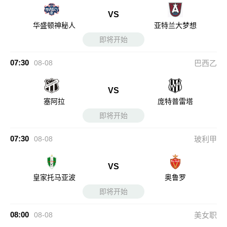
VS
华盛顿神秘人
亚特兰大梦想
即将开始
07:30
08-08
巴西乙
VS
塞阿拉
庞特普雷塔
即将开始
07:30
08-08
玻利甲
VS
皇家托马亚波
奥鲁罗
即将开始
08:00
08-08
美女职