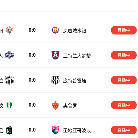
0:0
直播中
阳
凤凰城水银
0:0
直播中
人
亚特兰大梦想
0:0
直播中
拉
庞特普雷塔
0:0
直播中
波
奥鲁罗
0:0
直播中
足
圣地亚哥波浪女
足