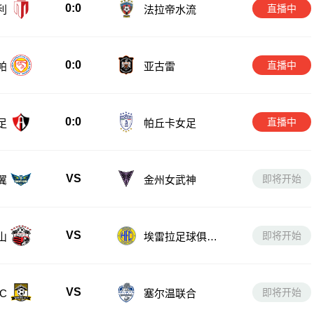
0:0
直播中
利
法拉帝水流
0:0
直播中
帕
亚古雷
0:0
直播中
足
帕丘卡女足
VS
即将开始
翼
金州女武神
VS
即将开始
山
埃雷拉足球俱乐
部
VS
即将开始
C
塞尔温联合