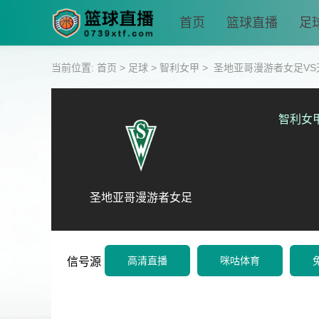
首页
篮球直播
足
当前位置:
首页
>
足球
>
智利女甲
>
圣地亚哥漫游者女足VS
智利女
圣地亚哥漫游者女足
高清直播
咪咕体育
信号源