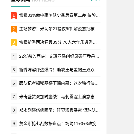
1
雷霆33%命中率创队史季后赛第二差 仅险胜三年前耻辱一战
2
主场梦游！米切尔21投仅9中 解说怒批核心表现不及格
3
雷霆新秀西决狂轰39分 76人六年乐透秀加起来都不够看
4
22岁杀入西决！文班亚马创纪录碾压乔丹邓肯 马刺新王横空出世
5
新秀阵容评选爆冷！助攻王与盖帽王双双落选引热议
6
跟队记者揭秘基德下课内幕：这次独行侠管理层真没手软
7
米奇盛赞双加时鏖战：马刺雷霆上演意志对决 替补奇兵定乾坤
8
郑永刚谈伤病困局：阵容短板暴露 但球队精气神不能垮
9
詹金斯抢七战数据盘点：场均11+3+3难挽活塞败局