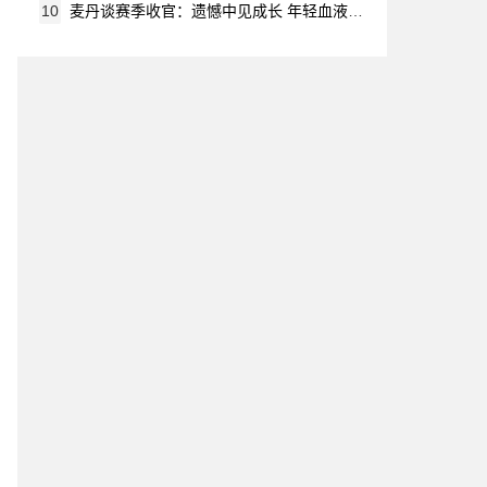
10
麦丹谈赛季收官：遗憾中见成长 年轻血液让未来可期