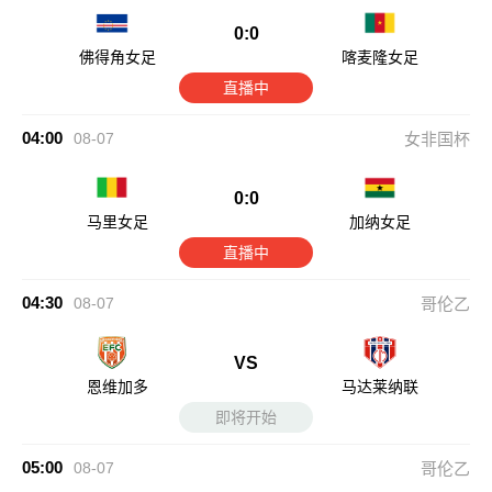
0:0
佛得角女足
喀麦隆女足
直播中
04:00
08-07
女非国杯
0:0
马里女足
加纳女足
直播中
04:30
08-07
哥伦乙
VS
恩维加多
马达莱纳联
即将开始
05:00
08-07
哥伦乙