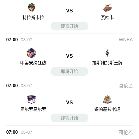
VS
特拉斯卡拉
瓦哈卡
即将开始
07:00
WNBA
08-07
VS
印第安纳狂热
拉斯维加斯王牌
即将开始
07:00
08-07
哥伦乙
VS
奥尔索马尔索
锡帕基拉老虎
即将开始
07:00
08-07
哥伦乙