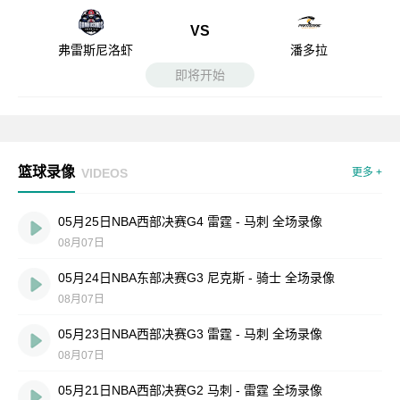
VS
弗雷斯尼洛虾
潘多拉
即将开始
篮球录像
VIDEOS
更多 +
05月25日NBA西部决赛G4 雷霆 - 马刺 全场录像
08月07日
05月24日NBA东部决赛G3 尼克斯 - 骑士 全场录像
08月07日
05月23日NBA西部决赛G3 雷霆 - 马刺 全场录像
08月07日
05月21日NBA西部决赛G2 马刺 - 雷霆 全场录像