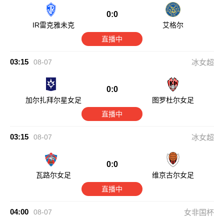
0:0
IR雷克雅未克
艾格尔
直播中
03:15
08-07
冰女超
0:0
加尔扎拜尔星女足
图罗杜尔女足
直播中
03:15
08-07
冰女超
0:0
瓦路尔女足
维京古尔女足
直播中
04:00
08-07
女非国杯