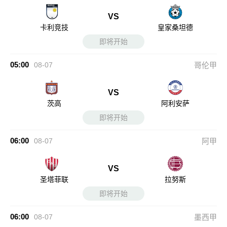
VS
卡利竞技
皇家桑坦德
即将开始
05:00
08-07
哥伦甲
VS
茨高
阿利安萨
即将开始
06:00
08-07
阿甲
VS
圣塔菲联
拉努斯
即将开始
06:00
08-07
墨西甲