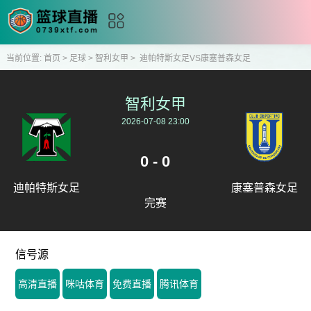
当前位置:
首页
>
足球
>
智利女甲
>
迪帕特斯女足VS康塞普森女足
智利女甲
2026-07-08 23:00
0 - 0
迪帕特斯女足
康塞普森女足
完赛
信号源
高清直播
咪咕体育
免费直播
腾讯体育