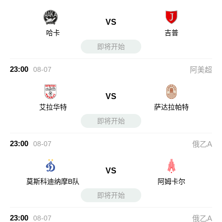
VS
哈卡
吉普
即将开始
23:00
08-07
阿美超
VS
艾拉华特
萨达拉帕特
即将开始
23:00
08-07
俄乙A
VS
莫斯科迪纳摩B队
阿姆卡尔
即将开始
23:00
08-07
俄乙A