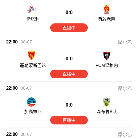
0:0
斯塔利
勇敢老鹰
直播中
22:00
08-07
摩尔乙
0:0
塞勒蒙斯巴达
FCM温格内
直播中
22:00
08-07
摩尔乙
0:0
加高兹亚
森布鲁B队
直播中
22:00
08-07
摩尔乙