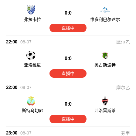
0:0
弗拉卡拉
维多利巴尔达尔
直播中
22:00
08-07
摩尔乙
0:0
亚洛维尼
奥古斯波特
直播中
22:00
08-07
摩尔乙
0:0
斯特乌切尼
弗洛雷斯蒂
直播中
23:00
08-07
芬甲