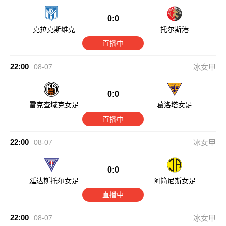
0:0
克拉克斯维克
托尔斯港
直播中
22:00
08-07
冰女甲
0:0
雷克查域克女足
葛洛塔女足
直播中
22:00
08-07
冰女甲
0:0
廷达斯托尔女足
阿简尼斯女足
直播中
22:00
08-07
冰女甲