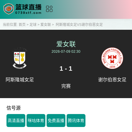
当前位置:
首页
>
足球
>
爱女联
>
阿斯隆城女足VS谢尔伯恩女足
爱女联
2026-07-09 02:30
1 - 1
阿斯隆城女足
谢尔伯恩女足
完赛
信号源
高清直播
咪咕体育
免费直播
腾讯体育