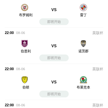
VS
布罗姆利
雷丁
即将开始
22:00
08-06
英联杯
VS
伯恩利
诺茨郡
即将开始
22:00
08-06
英联杯
VS
伯顿
布莱克本
即将开始
22:00
08-06
英联杯