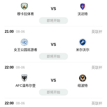
VS
穆卡拉体育
沃达特
即将开始
21:00
08-06
英联杯
VS
女王公园巡游者
米尔沃尔
即将开始
22:00
08-06
英联杯
VS
AFC温布尔登
纽波特
即将开始
22:00
08-06
英联杯