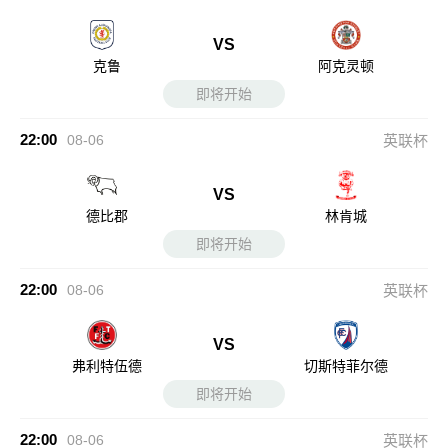
VS
克鲁
阿克灵顿
即将开始
22:00
08-06
英联杯
VS
德比郡
林肯城
即将开始
22:00
08-06
英联杯
VS
弗利特伍德
切斯特菲尔德
即将开始
22:00
08-06
英联杯