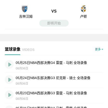
VS
吉林汉姆
卢顿
即将开始
篮球录像
VIDEOS
更多 +
05月25日NBA西部决赛G4 雷霆 - 马刺 全场录像
08月06日
05月24日NBA东部决赛G3 尼克斯 - 骑士 全场录像
08月06日
05月23日NBA西部决赛G3 雷霆 - 马刺 全场录像
08月06日