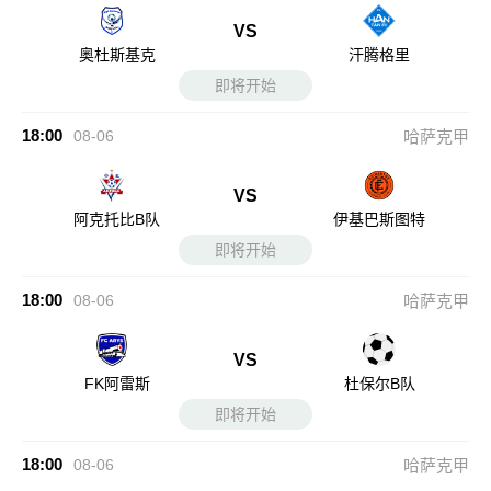
VS
奥杜斯基克
汗腾格里
即将开始
18:00
08-06
哈萨克甲
VS
阿克托比B队
伊基巴斯图特
即将开始
18:00
08-06
哈萨克甲
VS
FK阿雷斯
杜保尔B队
即将开始
18:00
08-06
哈萨克甲