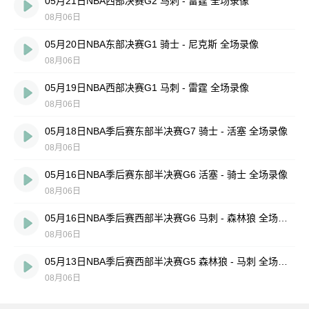
05月21日NBA西部决赛G2 马刺 - 雷霆 全场录像
08月06日
05月20日NBA东部决赛G1 骑士 - 尼克斯 全场录像
08月06日
05月19日NBA西部决赛G1 马刺 - 雷霆 全场录像
08月06日
05月18日NBA季后赛东部半决赛G7 骑士 - 活塞 全场录像
08月06日
05月16日NBA季后赛东部半决赛G6 活塞 - 骑士 全场录像
08月06日
05月16日NBA季后赛西部半决赛G6 马刺 - 森林狼 全场录像
08月06日
05月13日NBA季后赛西部半决赛G5 森林狼 - 马刺 全场录像
08月06日