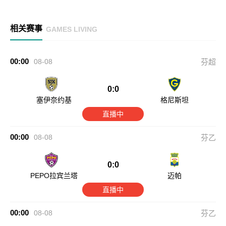
相关赛事
GAMES LIVING
00:00
08-08
芬超
0:0
塞伊奈约基
格尼斯坦
直播中
00:00
08-08
芬乙
0:0
PEPO拉宾兰塔
迈帕
直播中
00:00
08-08
芬乙