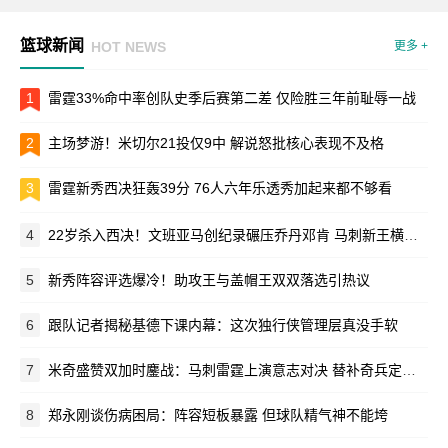
篮球新闻
HOT NEWS
更多 +
1
雷霆33%命中率创队史季后赛第二差 仅险胜三年前耻辱一战
2
主场梦游！米切尔21投仅9中 解说怒批核心表现不及格
3
雷霆新秀西决狂轰39分 76人六年乐透秀加起来都不够看
4
22岁杀入西决！文班亚马创纪录碾压乔丹邓肯 马刺新王横空出世
5
新秀阵容评选爆冷！助攻王与盖帽王双双落选引热议
6
跟队记者揭秘基德下课内幕：这次独行侠管理层真没手软
7
米奇盛赞双加时鏖战：马刺雷霆上演意志对决 替补奇兵定乾坤
8
郑永刚谈伤病困局：阵容短板暴露 但球队精气神不能垮