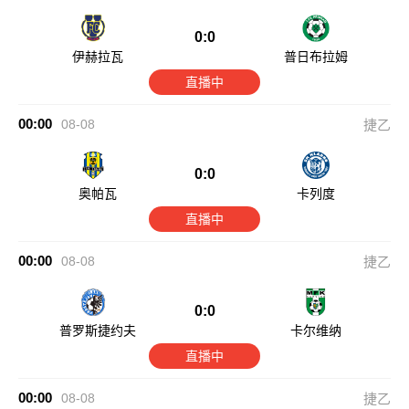
0:0
伊赫拉瓦
普日布拉姆
直播中
00:00
08-08
捷乙
0:0
奥帕瓦
卡列度
直播中
00:00
08-08
捷乙
0:0
普罗斯捷约夫
卡尔维纳
直播中
00:00
08-08
捷乙