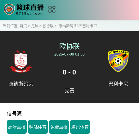
当前位置:
首页
>
足球
>
欧协联
>
康纳斯码头VS巴利卡尼
欧协联
2026-07-09 01:30
0 - 0
康纳斯码头
巴利卡尼
完赛
信号源
高清直播
咪咕体育
免费直播
腾讯体育