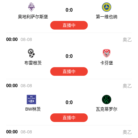
0:0
奥地利萨尔斯堡
第一维也纳
直播中
00:00
08-08
奥乙
0:0
布雷根茨
卡芬堡
直播中
00:00
08-08
奥乙
0:0
BW林茨
瓦克蒂罗尔
直播中
00:00
08-08
奥乙