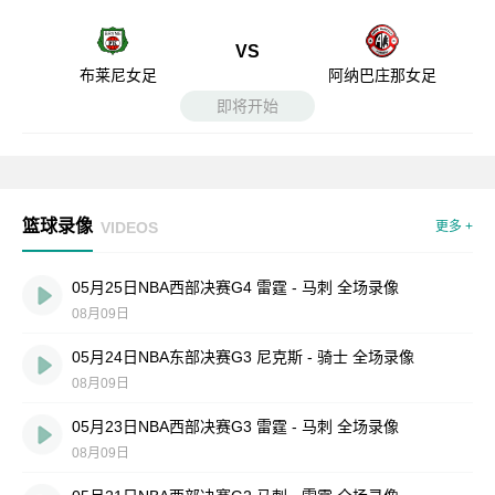
VS
布莱尼女足
阿纳巴庄那女足
即将开始
篮球录像
VIDEOS
更多 +
05月25日NBA西部决赛G4 雷霆 - 马刺 全场录像
08月09日
05月24日NBA东部决赛G3 尼克斯 - 骑士 全场录像
08月09日
05月23日NBA西部决赛G3 雷霆 - 马刺 全场录像
08月09日