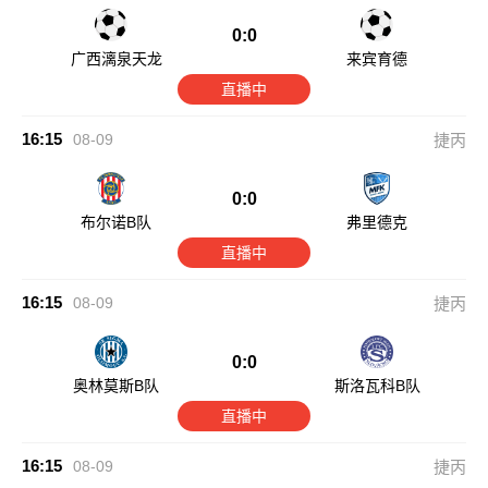
0:0
广西漓泉天龙
来宾育德
直播中
16:15
08-09
捷丙
0:0
布尔诺B队
弗里德克
直播中
16:15
08-09
捷丙
0:0
奥林莫斯B队
斯洛瓦科B队
直播中
16:15
08-09
捷丙