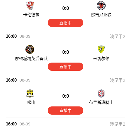
0:0
卡伦德拉
佛吉尼亚联
直播中
16:00
08-09
澳昆甲2
0:0
摩顿城精英后备队
米切尔顿
直播中
16:00
08-09
澳昆甲2
0:0
松山
布里斯班骑士
直播中
16:00
08-09
澳昆甲2