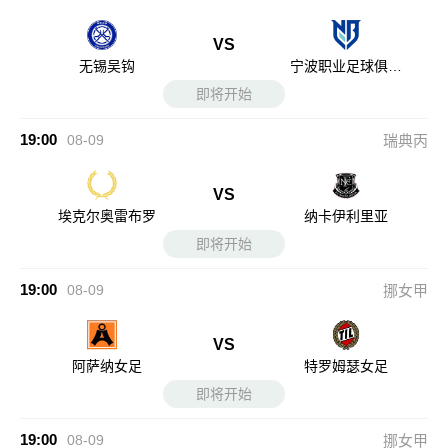
VS
无锡吴钩
宁波职业足球俱乐
部
即将开始
19:00
08-09
瑞典丙
VS
埃克尔奥雷布罗
纳卡伊利里亚
即将开始
19:00
08-09
挪女甲
VS
阿萨纳女足
特罗姆瑟女足
即将开始
19:00
08-09
挪女甲