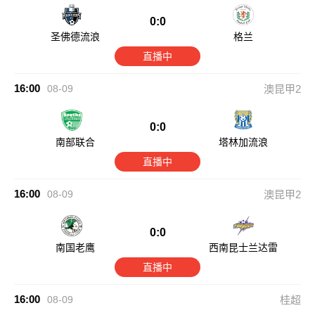
0:0
圣佛德流浪
格兰
直播中
16:00
08-09
澳昆甲2
0:0
南部联合
塔林加流浪
直播中
16:00
08-09
澳昆甲2
0:0
南国老鹰
西南昆士兰达雷
直播中
16:00
08-09
桂超