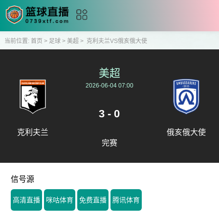
当前位置:
首页
>
足球
>
美超
>
克利夫兰VS俄亥俄大使
美超
2026-06-04 07:00
3 - 0
克利夫兰
俄亥俄大使
完赛
信号源
高清直播
咪咕体育
免费直播
腾讯体育