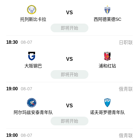
VS
托列斯比卡拉
西阿德莱德SC
即将开始
18:30
08-07
日职联
VS
大阪钢巴
浦和红钻
即将开始
19:00
08-07
俄青联
VS
阿尔玛兹安泰青年队
诺夫哥罗德青年队
即将开始
19:00
08-07
俄青联