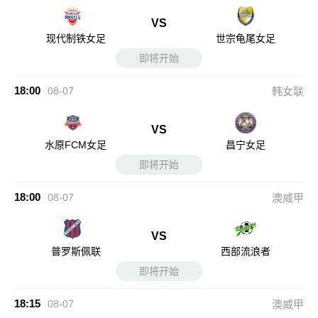
VS
现代制铁女足
世宗龟尾女足
即将开始
18:00
08-07
韩女联
VS
水原FCM女足
昌宁女足
即将开始
18:00
08-07
澳威甲
VS
普罗斯佩联
西部流浪者
即将开始
18:15
08-07
澳威甲