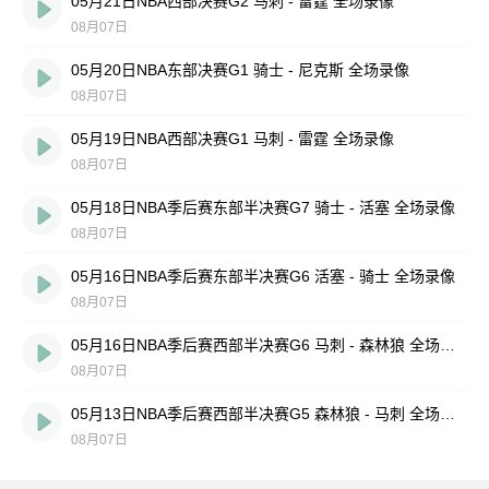
05月21日NBA西部决赛G2 马刺 - 雷霆 全场录像
08月07日
05月20日NBA东部决赛G1 骑士 - 尼克斯 全场录像
08月07日
05月19日NBA西部决赛G1 马刺 - 雷霆 全场录像
08月07日
05月18日NBA季后赛东部半决赛G7 骑士 - 活塞 全场录像
08月07日
05月16日NBA季后赛东部半决赛G6 活塞 - 骑士 全场录像
08月07日
05月16日NBA季后赛西部半决赛G6 马刺 - 森林狼 全场录像
08月07日
05月13日NBA季后赛西部半决赛G5 森林狼 - 马刺 全场录像
08月07日