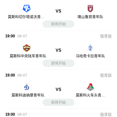
VS
莫斯科切尔塔诺沃青年
喀山鲁宾青年队
队
即将开始
19:00
08-07
俄青联
VS
莫斯科中央陆军青年队
马哈奇卡拉青年队
即将开始
19:00
08-07
俄青联
VS
莫斯科迪纳摩青年队
莫斯科火车头青年
队
即将开始
19:00
08-07
俄青联