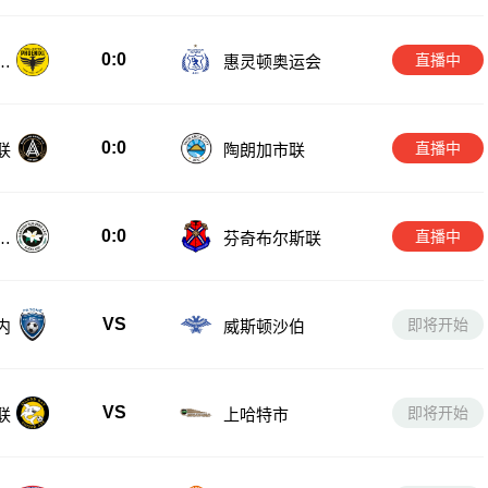
0:0
直播中
备
惠灵顿奥运会
0:0
直播中
联
陶朗加市联
0:0
直播中
奥
芬奇布尔斯联
VS
即将开始
内
威斯顿沙伯
VS
即将开始
联
上哈特市