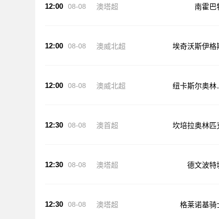
12:00
08-08
澳塔超
南霍巴
12:00
08-08
澳威北超
埃奇沃斯伊格
12:00
08-08
澳威北超
纽卡斯尔奥林
克
12:30
08-08
澳首超
坎培拉奥林匹
12:30
08-08
澳塔超
德文波特
12:30
08-08
澳塔超
格莱诺基骑