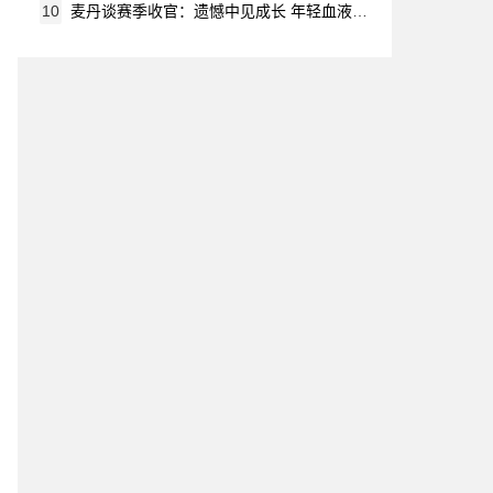
10
麦丹谈赛季收官：遗憾中见成长 年轻血液让未来可期