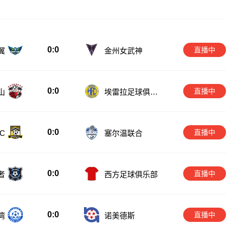
0:0
直播中
翼
金州女武神
0:0
直播中
山
埃雷拉足球俱乐
部
0:0
直播中
C
塞尔温联合
0:0
直播中
者
西方足球俱乐部
0:0
直播中
湾
诺美德斯