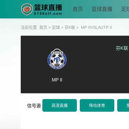
首页
篮球直播
足
当前位置:
首页
>
足球
>
芬K联
>
MP IIVSLAUTP II
芬K联
MP II
高清直播
咪咕体育
信号源