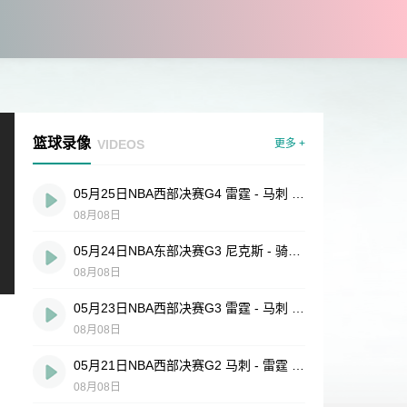
篮球录像
VIDEOS
更多 +
05月25日NBA西部决赛G4 雷霆 - 马刺 全场录像
08月08日
05月24日NBA东部决赛G3 尼克斯 - 骑士 全场录像
08月08日
05月23日NBA西部决赛G3 雷霆 - 马刺 全场录像
08月08日
05月21日NBA西部决赛G2 马刺 - 雷霆 全场录像
08月08日