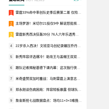
1
雷霆33%命中率创队史季后赛第二差 仅险胜三年前耻辱一战
2
主场梦游！米切尔21投仅9中 解说怒批核心表现不及格
3
雷霆新秀西决狂轰39分 76人六年乐透秀加起来都不够看
4
22岁杀入西决！文班亚马创纪录碾压乔丹邓肯 马刺新王横空出世
5
新秀阵容评选爆冷！助攻王与盖帽王双双落选引热议
6
跟队记者揭秘基德下课内幕：这次独行侠管理层真没手软
7
米奇盛赞双加时鏖战：马刺雷霆上演意志对决 替补奇兵定乾坤
8
郑永刚谈伤病困局：阵容短板暴露 但球队精气神不能垮
9
詹金斯抢七战数据盘点：场均11+3+3难挽活塞败局