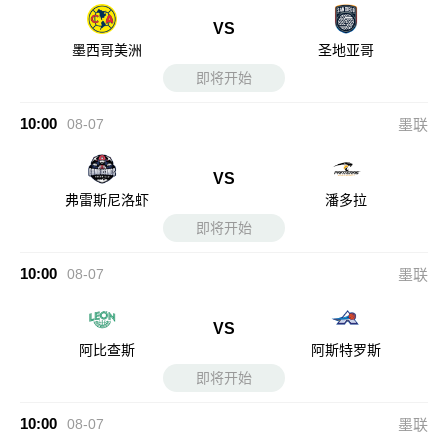
VS
墨西哥美洲
圣地亚哥
即将开始
10:00
08-07
墨联
VS
弗雷斯尼洛虾
潘多拉
即将开始
10:00
08-07
墨联
VS
阿比查斯
阿斯特罗斯
即将开始
10:00
08-07
墨联