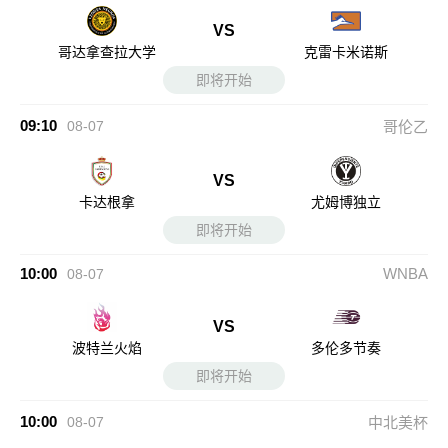
VS
哥达拿查拉大学
克雷卡米诺斯
即将开始
09:10
08-07
哥伦乙
VS
卡达根拿
尤姆博独立
即将开始
10:00
WNBA
08-07
VS
波特兰火焰
多伦多节奏
即将开始
10:00
08-07
中北美杯