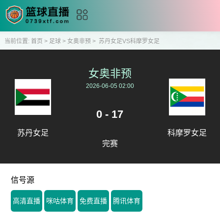
当前位置:
首页
>
足球
>
女奥非预
>
苏丹女足VS科摩罗女足
女奥非预
2026-06-05 02:00
0 - 17
苏丹女足
科摩罗女足
完赛
信号源
高清直播
咪咕体育
免费直播
腾讯体育