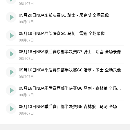
08月07日
05月20日NBA东部决赛G1 骑士 - 尼克斯 全场录像
08月07日
05月19日NBA西部决赛G1 马刺 - 雷霆 全场录像
08月07日
05月18日NBA季后赛东部半决赛G7 骑士 - 活塞 全场录像
08月07日
05月16日NBA季后赛东部半决赛G6 活塞 - 骑士 全场录像
08月07日
05月16日NBA季后赛西部半决赛G6 马刺 - 森林狼 全场录像
08月07日
05月13日NBA季后赛西部半决赛G5 森林狼 - 马刺 全场录像
08月07日