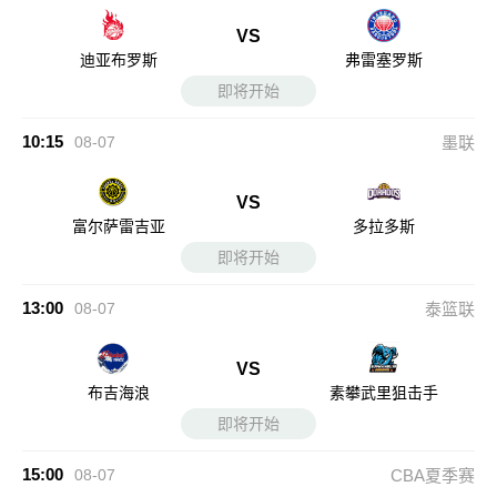
VS
迪亚布罗斯
弗雷塞罗斯
即将开始
10:15
08-07
墨联
VS
富尔萨雷吉亚
多拉多斯
即将开始
13:00
08-07
泰篮联
VS
布吉海浪
素攀武里狙击手
即将开始
15:00
08-07
CBA夏季赛