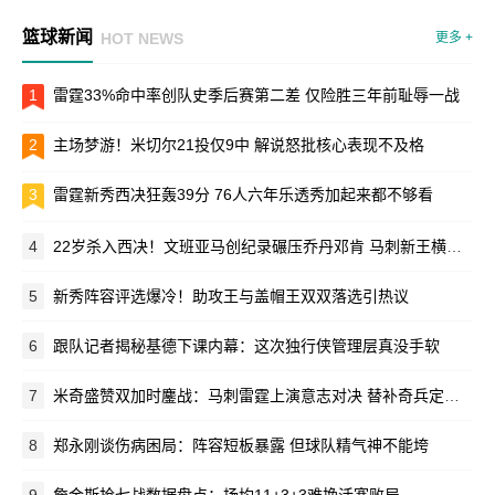
篮球新闻
HOT NEWS
更多 +
1
雷霆33%命中率创队史季后赛第二差 仅险胜三年前耻辱一战
2
主场梦游！米切尔21投仅9中 解说怒批核心表现不及格
3
雷霆新秀西决狂轰39分 76人六年乐透秀加起来都不够看
4
22岁杀入西决！文班亚马创纪录碾压乔丹邓肯 马刺新王横空出世
5
新秀阵容评选爆冷！助攻王与盖帽王双双落选引热议
6
跟队记者揭秘基德下课内幕：这次独行侠管理层真没手软
7
米奇盛赞双加时鏖战：马刺雷霆上演意志对决 替补奇兵定乾坤
8
郑永刚谈伤病困局：阵容短板暴露 但球队精气神不能垮