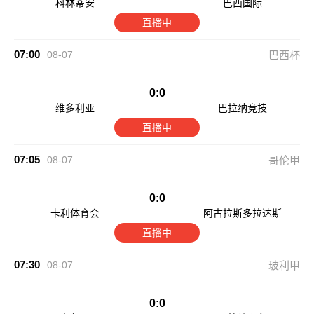
科林蒂安
巴西国际
直播中
07:00
08-07
巴西杯
0:0
维多利亚
巴拉纳竞技
直播中
07:05
08-07
哥伦甲
0:0
卡利体育会
阿古拉斯多拉达斯
直播中
07:30
08-07
玻利甲
0:0