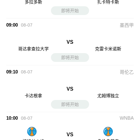
多拉多斯
扎卡特卡斯
即将开始
09:00
08-07
墨西甲
VS
哥达拿查拉大学
克雷卡米诺斯
即将开始
09:10
08-07
哥伦乙
VS
卡达根拿
尤姆博独立
即将开始
10:00
WNBA
08-07
VS