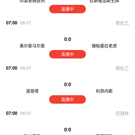
印第安纳狂热
拉斯维加斯王牌
直播中
07:00
08-07
哥伦乙
0:0
奥尔索马尔索
锡帕基拉老虎
直播中
07:00
08-07
哥伦乙
0:0
波哥塔
利昂内斯
直播中
07:00
08-07
巴西杯
0:0