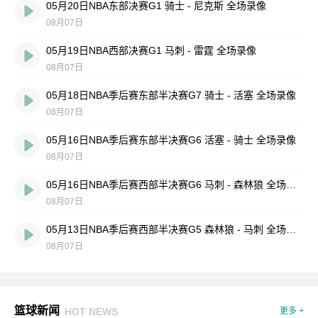
05月20日NBA东部决赛G1 骑士 - 尼克斯 全场录像
08月07日
05月19日NBA西部决赛G1 马刺 - 雷霆 全场录像
08月07日
05月18日NBA季后赛东部半决赛G7 骑士 - 活塞 全场录像
08月07日
05月16日NBA季后赛东部半决赛G6 活塞 - 骑士 全场录像
08月07日
05月16日NBA季后赛西部半决赛G6 马刺 - 森林狼 全场录像
08月07日
05月13日NBA季后赛西部半决赛G5 森林狼 - 马刺 全场录像
08月07日
篮球新闻
HOT NEWS
更多 +