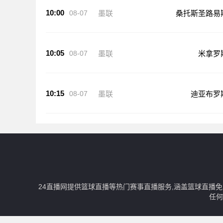
10:00
08-07
墨联
桑托斯圣路易
10:05
08-07
墨联
米拿罗
10:15
08-07
墨联
迪亚布罗
24直播网提供篮球直播等热门赛事直播服务,涵盖篮球直播
任何