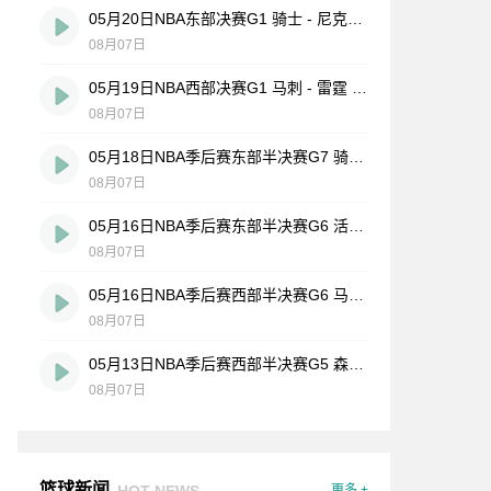
05月20日NBA东部决赛G1 骑士 - 尼克斯 全场录像
08月07日
05月19日NBA西部决赛G1 马刺 - 雷霆 全场录像
08月07日
05月18日NBA季后赛东部半决赛G7 骑士 - 活塞 全场录像
08月07日
05月16日NBA季后赛东部半决赛G6 活塞 - 骑士 全场录像
08月07日
05月16日NBA季后赛西部半决赛G6 马刺 - 森林狼 全场录像
08月07日
05月13日NBA季后赛西部半决赛G5 森林狼 - 马刺 全场录像
08月07日
篮球新闻
HOT NEWS
更多 +