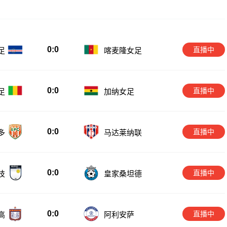
0:0
直播中
足
喀麦隆女足
0:0
直播中
足
加纳女足
0:0
直播中
多
马达莱纳联
0:0
直播中
技
皇家桑坦德
0:0
直播中
高
阿利安萨