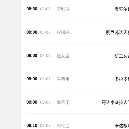
08:30
08-07
智利联
奥索尔
09:00
WNBA
08-07
明尼苏达天
09:00
08-07
墨女篮
矿工女
09:00
08-07
墨西甲
多拉多
09:00
08-07
墨西甲
哥达拿查拉大