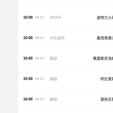
09:10
08-07
哥伦乙
卡达根
10:00
WNBA
08-07
波特兰火
10:00
08-07
中北美杯
墨西哥美
10:00
08-07
墨联
弗雷斯尼洛
10:00
08-07
墨联
阿比查
10:00
08-07
墨联
银色巨