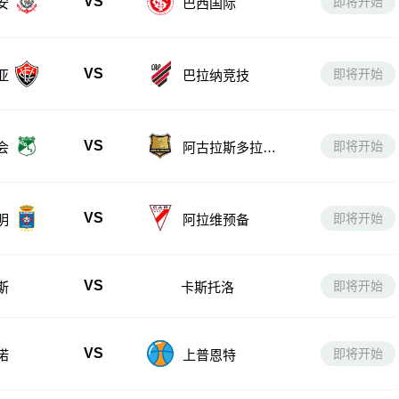
VS
即将开始
安
巴西国际
VS
即将开始
亚
巴拉纳竞技
VS
即将开始
会
阿古拉斯多拉达
斯
VS
即将开始
明
阿拉维预备
VS
即将开始
斯
卡斯托洛
VS
即将开始
诺
上普恩特