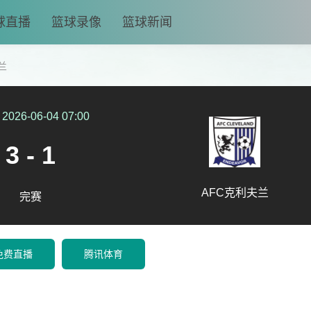
球直播
篮球录像
篮球新闻
兰
2026-06-04 07:00
3 - 1
AFC克利夫兰
完赛
免费直播
腾讯体育