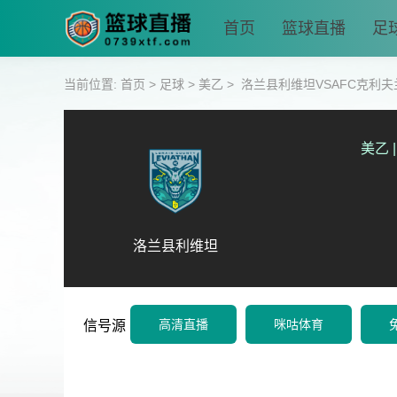
首页
篮球直播
足
当前位置:
首页
>
足球
>
美乙
>
洛兰县利维坦VSAFC克利夫
美乙
|
洛兰县利维坦
高清直播
咪咕体育
信号源