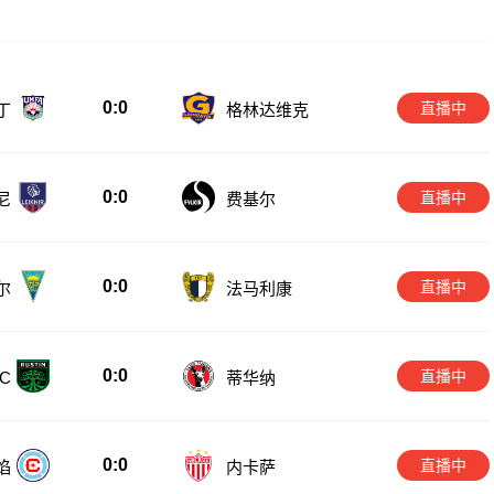
0:0
直播中
丁
格林达维克
0:0
直播中
尼
费基尔
0:0
直播中
尔
法马利康
0:0
直播中
C
蒂华纳
0:0
直播中
焰
内卡萨