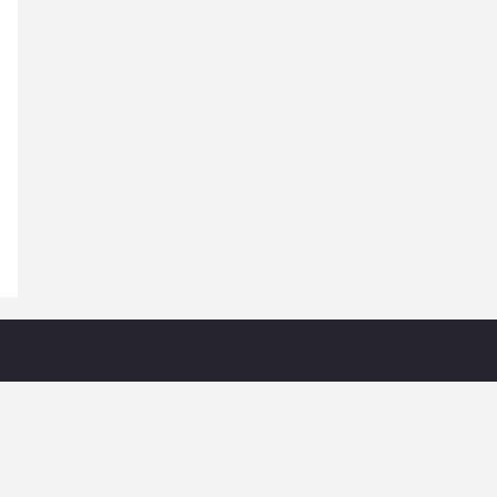
回放在线观看等服务。所有内容均来自互联网，我们自身不提供
理。