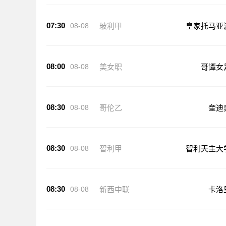
07:30
08-08
玻利甲
皇家托马亚
08:00
08-08
美女职
哥谭女
08:30
08-08
哥伦乙
奎迪
08:30
08-08
智利甲
智利天主大
08:30
08-08
新西中联
卡洛