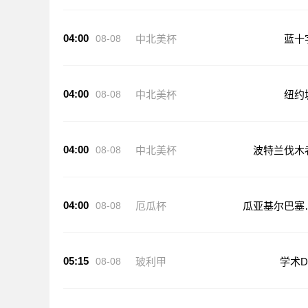
04:00
08-08
中北美杯
蓝十
04:00
08-08
中北美杯
纽约
04:00
08-08
中北美杯
波特兰伐木
04:00
08-08
厄瓜杯
瓜亚基尔巴塞
那
05:15
08-08
玻利甲
学术D