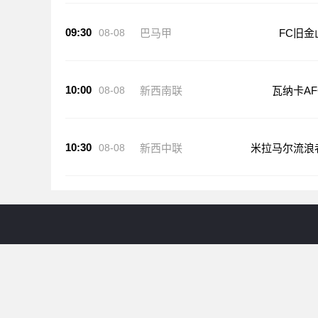
09:30
08-08
巴马甲
FC旧金
10:00
08-08
新西南联
瓦纳卡AF
10:30
08-08
新西中联
米拉马尔流浪
24直播网提供篮球直播等热门赛事直播服务,涵盖篮球直播
任何