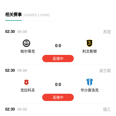
相关赛事
GAMES LIVING
02:30
08-08
苏冠
0:0
帕尔蒂克
利文斯顿
直播中
02:30
08-08
波兰超
0:0
克拉科夫
华沙普洛克
直播中
02:30
08-08
德乙