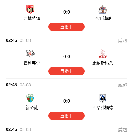
0:0
弗林特镇
巴里镇联
直播中
02:45
08-08
威超
0:0
霍利韦尔
康纳斯码头
直播中
02:45
08-08
威超
0:0
新圣徒
西哈弗福德
直播中
02:45
08-08
威超