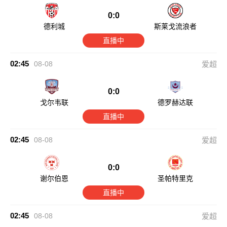
0:0
德利城
斯莱戈流浪者
直播中
02:45
08-08
爱超
0:0
戈尔韦联
德罗赫达联
直播中
02:45
08-08
爱超
0:0
谢尔伯恩
圣帕特里克
直播中
02:45
08-08
爱超