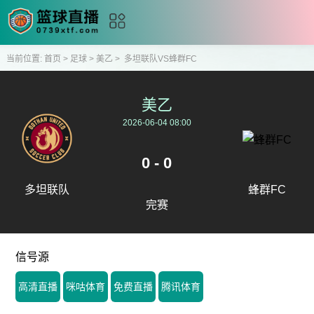
当前位置:
首页
>
足球
>
美乙
>
多坦联队VS蜂群FC
美乙
2026-06-04 08:00
0 - 0
多坦联队
蜂群FC
完赛
信号源
高清直播
咪咕体育
免费直播
腾讯体育