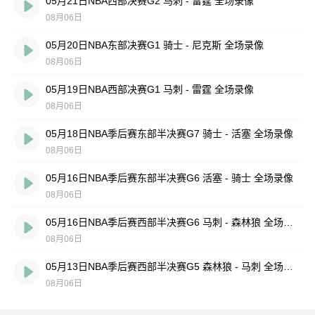
05月21日NBA西部决赛G2 马刺 - 雷霆 全场录像
08月06日
05月20日NBA东部决赛G1 骑士 - 尼克斯 全场录像
08月06日
05月19日NBA西部决赛G1 马刺 - 雷霆 全场录像
08月06日
05月18日NBA季后赛东部半决赛G7 骑士 - 活塞 全场录像
08月06日
05月16日NBA季后赛东部半决赛G6 活塞 - 骑士 全场录像
08月06日
05月16日NBA季后赛西部半决赛G6 马刺 - 森林狼 全场录像
08月06日
05月13日NBA季后赛西部半决赛G5 森林狼 - 马刺 全场录像
08月06日