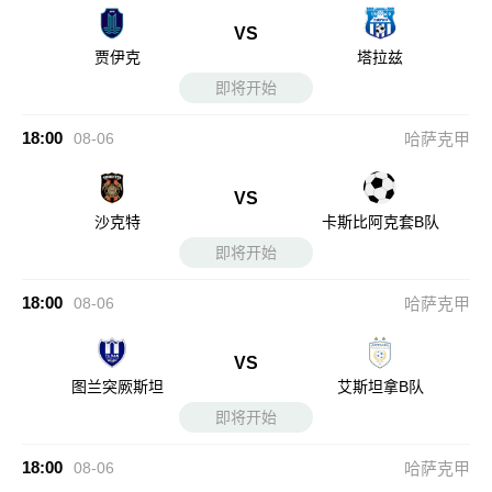
VS
贾伊克
塔拉兹
即将开始
18:00
08-06
哈萨克甲
VS
沙克特
卡斯比阿克套B队
即将开始
18:00
08-06
哈萨克甲
VS
图兰突厥斯坦
艾斯坦拿B队
即将开始
18:00
08-06
哈萨克甲