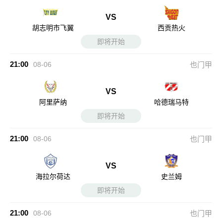
VS
胡志明市飞翼
西贡热火
即将开始
21:00
08-06
也门甲
VS
阿里萨纳
哈德瑞马特
即将开始
21:00
08-06
也门甲
VS
海拉尔荷达
史兰姆
即将开始
21:00
08-06
也门甲