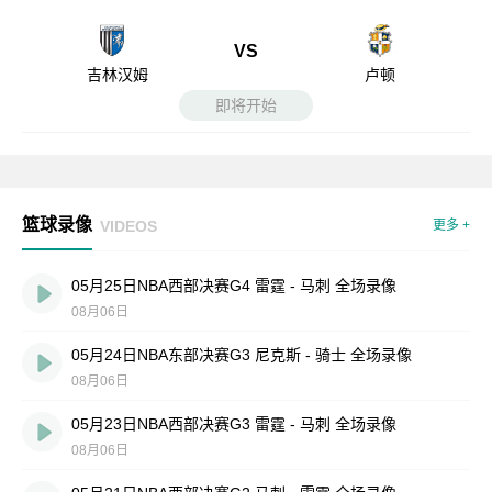
VS
吉林汉姆
卢顿
即将开始
篮球录像
VIDEOS
更多 +
05月25日NBA西部决赛G4 雷霆 - 马刺 全场录像
08月06日
05月24日NBA东部决赛G3 尼克斯 - 骑士 全场录像
08月06日
05月23日NBA西部决赛G3 雷霆 - 马刺 全场录像
08月06日