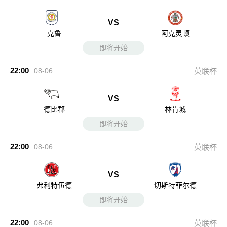
VS
克鲁
阿克灵顿
即将开始
22:00
08-06
英联杯
VS
德比郡
林肯城
即将开始
22:00
08-06
英联杯
VS
弗利特伍德
切斯特菲尔德
即将开始
22:00
08-06
英联杯