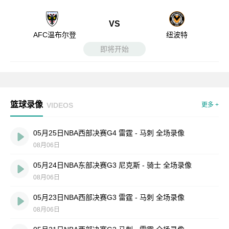
VS
AFC温布尔登
纽波特
即将开始
篮球录像
VIDEOS
更多 +
05月25日NBA西部决赛G4 雷霆 - 马刺 全场录像
08月06日
05月24日NBA东部决赛G3 尼克斯 - 骑士 全场录像
08月06日
05月23日NBA西部决赛G3 雷霆 - 马刺 全场录像
08月06日