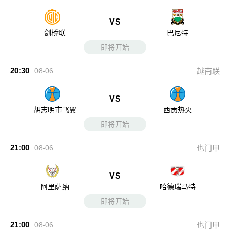
VS
剑桥联
巴尼特
即将开始
20:30
08-06
越南联
VS
胡志明市飞翼
西贡热火
即将开始
21:00
08-06
也门甲
VS
阿里萨纳
哈德瑞马特
即将开始
21:00
08-06
也门甲