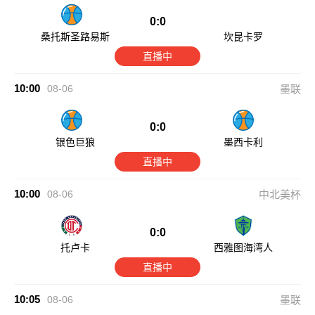
0:0
桑托斯圣路易斯
坎昆卡罗
直播中
10:00
08-06
墨联
0:0
银色巨狼
墨西卡利
直播中
10:00
08-06
中北美杯
0:0
托卢卡
西雅图海湾人
直播中
10:05
08-06
墨联