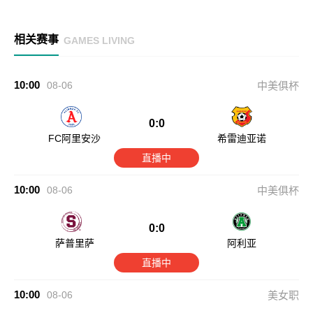
相关赛事
GAMES LIVING
10:00
08-06
中美俱杯
0:0
FC阿里安沙
希雷迪亚诺
直播中
10:00
08-06
中美俱杯
0:0
萨普里萨
阿利亚
直播中
10:00
08-06
美女职