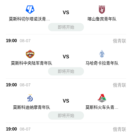
VS
莫斯科切尔塔诺沃青年
喀山鲁宾青年队
队
即将开始
19:00
08-07
俄青联
VS
莫斯科中央陆军青年队
马哈奇卡拉青年队
即将开始
19:00
08-07
俄青联
VS
莫斯科迪纳摩青年队
莫斯科火车头青年
队
即将开始
19:00
08-07
俄青联