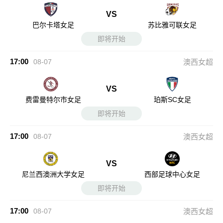
VS
巴尔卡塔女足
苏比雅可联女足
即将开始
17:00
08-07
澳西女超
VS
费雷曼特尔市女足
珀斯SC女足
即将开始
17:00
08-07
澳西女超
VS
尼兰西澳洲大学女足
西部足球中心女足
即将开始
17:00
08-07
澳西女超