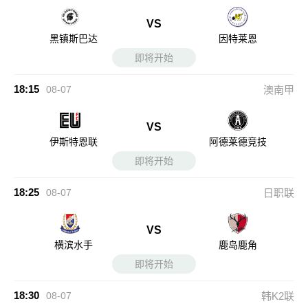
VS
黑镇斯巴达
因特莱恩
即将开始
18:15
08-07
澳南甲
VS
伊斯特恩联
阿德莱德竞技
即将开始
18:25
08-07
日职联
VS
横滨水手
鹿岛鹿角
即将开始
18:30
08-07
韩K2联