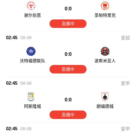
0:0
谢尔伯恩
圣帕特里克
直播中
02:45
08-08
爱超
0:0
沃特福德联队
波希米亚人
直播中
02:45
08-08
爱甲
0:0
阿斯隆城
朗福德城
直播中
02:45
08-08
爱甲