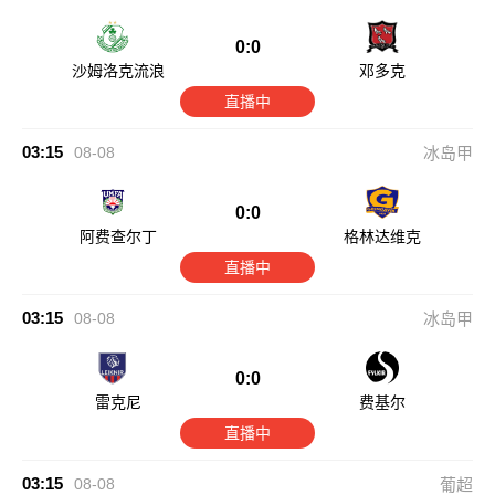
0:0
沙姆洛克流浪
邓多克
直播中
03:15
08-08
冰岛甲
0:0
阿费查尔丁
格林达维克
直播中
03:15
08-08
冰岛甲
0:0
雷克尼
费基尔
直播中
03:15
08-08
葡超