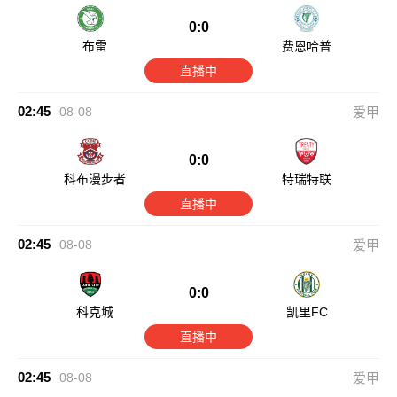
0:0
布雷
费恩哈普
直播中
02:45
08-08
爱甲
0:0
科布漫步者
特瑞特联
直播中
02:45
08-08
爱甲
0:0
科克城
凯里FC
直播中
02:45
08-08
爱甲