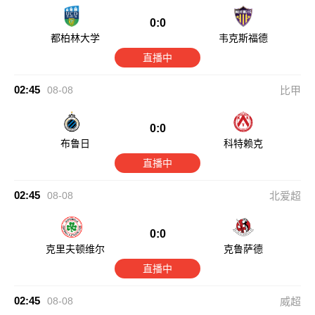
0:0
都柏林大学
韦克斯福德
直播中
02:45
08-08
比甲
0:0
布鲁日
科特赖克
直播中
02:45
08-08
北爱超
0:0
克里夫顿维尔
克鲁萨德
直播中
02:45
08-08
威超