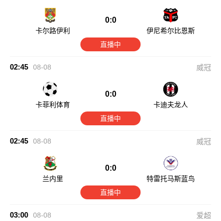
0:0
卡尔路伊利
伊尼希尔比恩斯
直播中
02:45
08-08
威冠
0:0
卡菲利体育
卡迪夫龙人
直播中
02:45
08-08
威冠
0:0
兰内里
特雷托马斯蓝鸟
直播中
03:00
08-08
爱超