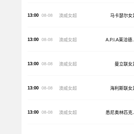
13:00
08-08
澳威女超
马卡瑟尔女
13:00
08-08
澳威女超
A.P.I.A莱洽德
足
13:00
08-08
澳威女超
曼立联女
13:00
08-08
澳威女超
海利斯联女
13:00
08-08
澳威女超
悉尼奥林匹克
足