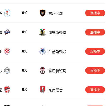
0:0
直播中
克
古玛老虎
0:0
直播中
城
朗赛斯顿城
0:0
直播中
士
兰瑟斯顿联
0:0
直播中
队
霍巴特斑马
0:0
直播中
尼
东南联合