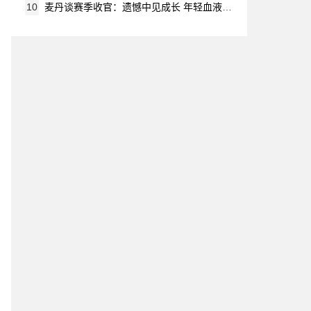
10
麦丹谈赛季收官：遗憾中见成长 年轻血液让未来可期