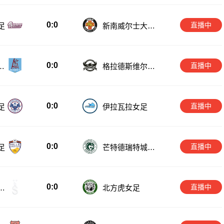
0:0
直播中
足
新南威尔士大学
女足
0:0
直播中
女
格拉德斯维尔乌
鸦女足
0:0
直播中
足
伊拉瓦拉女足
0:0
直播中
足
芒特德瑞特城女
足
0:0
直播中
女
北方虎女足