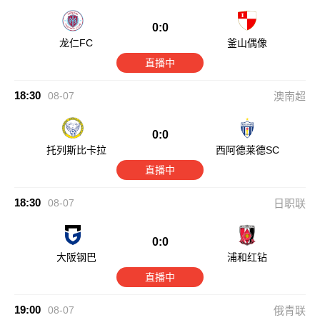
0:0
龙仁FC
釜山偶像
直播中
18:30
08-07
澳南超
0:0
托列斯比卡拉
西阿德莱德SC
直播中
18:30
08-07
日职联
0:0
大阪钢巴
浦和红钻
直播中
19:00
08-07
俄青联