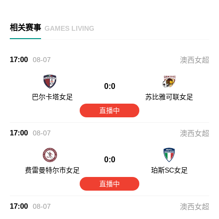
相关赛事
GAMES LIVING
17:00
08-07
澳西女超
0:0
巴尔卡塔女足
苏比雅可联女足
直播中
17:00
08-07
澳西女超
0:0
费雷曼特尔市女足
珀斯SC女足
直播中
17:00
08-07
澳西女超