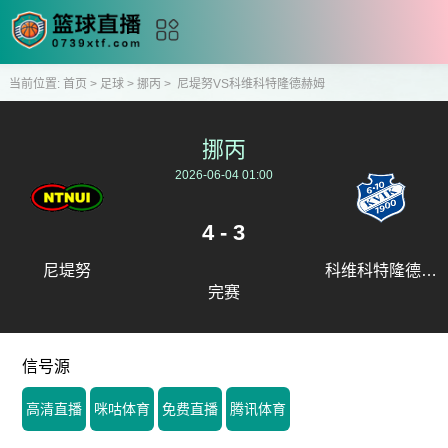
当前位置:
首页
>
足球
>
挪丙
>
尼堤努VS科维科特隆德赫姆
挪丙
2026-06-04 01:00
4 - 3
尼堤努
科维科特隆德赫
完赛
姆
信号源
高清直播
咪咕体育
免费直播
腾讯体育