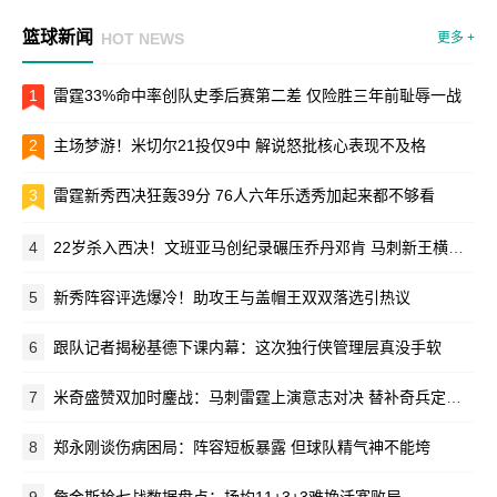
篮球新闻
HOT NEWS
更多 +
1
雷霆33%命中率创队史季后赛第二差 仅险胜三年前耻辱一战
2
主场梦游！米切尔21投仅9中 解说怒批核心表现不及格
3
雷霆新秀西决狂轰39分 76人六年乐透秀加起来都不够看
4
22岁杀入西决！文班亚马创纪录碾压乔丹邓肯 马刺新王横空出世
5
新秀阵容评选爆冷！助攻王与盖帽王双双落选引热议
6
跟队记者揭秘基德下课内幕：这次独行侠管理层真没手软
7
米奇盛赞双加时鏖战：马刺雷霆上演意志对决 替补奇兵定乾坤
8
郑永刚谈伤病困局：阵容短板暴露 但球队精气神不能垮