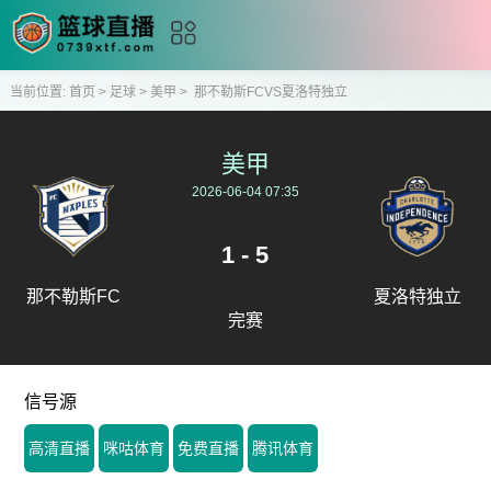
当前位置:
首页
>
足球
>
美甲
>
那不勒斯FCVS夏洛特独立
美甲
2026-06-04 07:35
1 - 5
那不勒斯FC
夏洛特独立
完赛
信号源
高清直播
咪咕体育
免费直播
腾讯体育