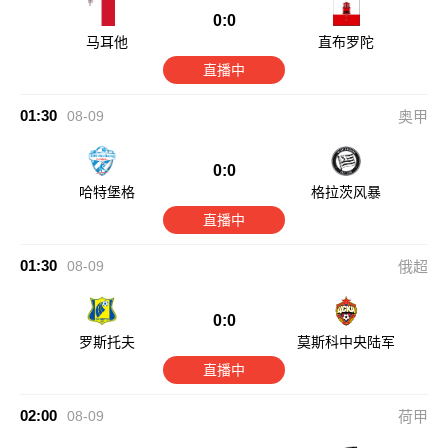
0:0
马耳他
直布罗陀
直播中
01:30
08-09
奥甲
0:0
哈特堡格
格拉茨风暴
直播中
01:30
08-09
俄超
0:0
罗斯托夫
莫斯科中央陆军
直播中
02:00
08-09
荷甲