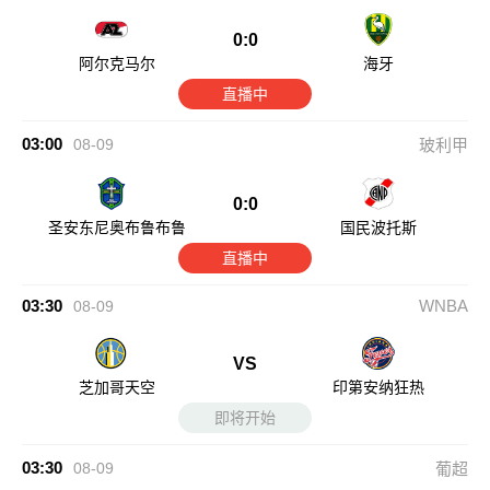
0:0
阿尔克马尔
海牙
直播中
03:00
08-09
玻利甲
0:0
圣安东尼奥布鲁布鲁
国民波托斯
直播中
03:30
WNBA
08-09
VS
芝加哥天空
印第安纳狂热
即将开始
03:30
08-09
葡超