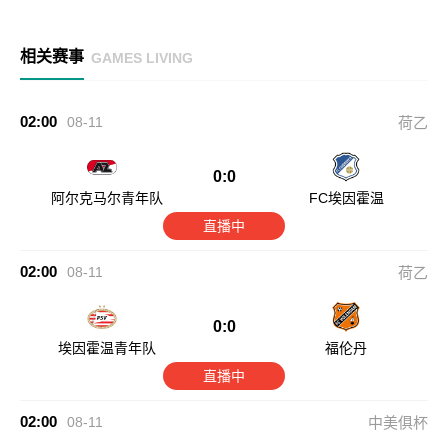
相关赛事
GAMES LIVING
02:00
08-11
荷乙
0:0
阿尔克马尔青年队
FC埃因霍温
直播中
02:00
08-11
荷乙
0:0
埃因霍温青年队
福伦丹
直播中
02:00
08-11
中美俱杯