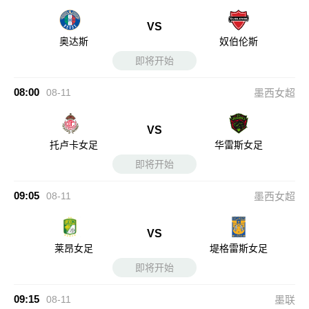
VS
奥达斯
奴伯伦斯
即将开始
08:00
08-11
墨西女超
VS
托卢卡女足
华雷斯女足
即将开始
09:05
08-11
墨西女超
VS
莱昂女足
堤格雷斯女足
即将开始
09:15
08-11
墨联