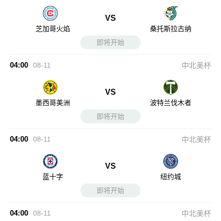
VS
芝加哥火焰
桑托斯拉古纳
即将开始
04:00
08-11
中北美杯
VS
墨西哥美洲
波特兰伐木者
即将开始
04:00
08-11
中北美杯
VS
蓝十字
纽约城
即将开始
04:00
08-11
中北美杯