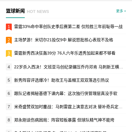
篮球新闻
HOT NEWS
更多 +
1
雷霆33%命中率创队史季后赛第二差 仅险胜三年前耻辱一战
2
主场梦游！米切尔21投仅9中 解说怒批核心表现不及格
3
雷霆新秀西决狂轰39分 76人六年乐透秀加起来都不够看
4
22岁杀入西决！文班亚马创纪录碾压乔丹邓肯 马刺新王横空出世
5
新秀阵容评选爆冷！助攻王与盖帽王双双落选引热议
6
跟队记者揭秘基德下课内幕：这次独行侠管理层真没手软
7
米奇盛赞双加时鏖战：马刺雷霆上演意志对决 替补奇兵定乾坤
8
郑永刚谈伤病困局：阵容短板暴露 但球队精气神不能垮