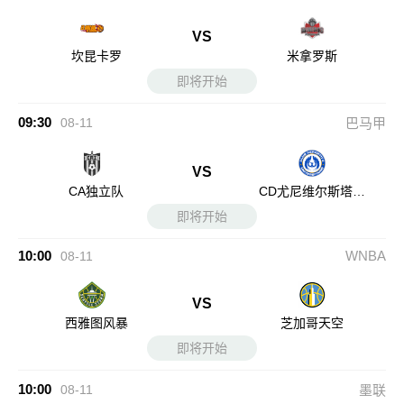
VS
坎昆卡罗
米拿罗斯
即将开始
09:30
08-11
巴马甲
VS
CA独立队
CD尤尼维尔斯塔里
奥
即将开始
10:00
WNBA
08-11
VS
西雅图风暴
芝加哥天空
即将开始
10:00
08-11
墨联