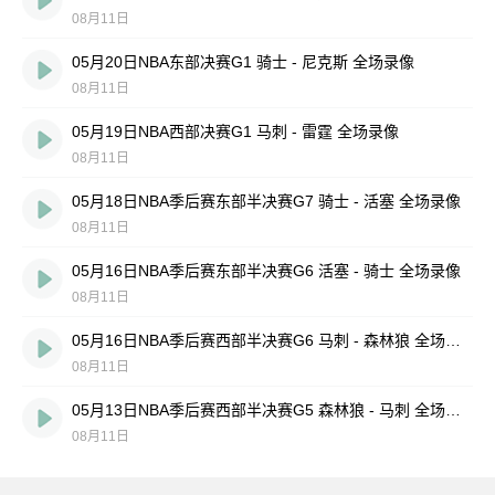
08月11日
05月20日NBA东部决赛G1 骑士 - 尼克斯 全场录像
08月11日
05月19日NBA西部决赛G1 马刺 - 雷霆 全场录像
08月11日
05月18日NBA季后赛东部半决赛G7 骑士 - 活塞 全场录像
08月11日
05月16日NBA季后赛东部半决赛G6 活塞 - 骑士 全场录像
08月11日
05月16日NBA季后赛西部半决赛G6 马刺 - 森林狼 全场录像
08月11日
05月13日NBA季后赛西部半决赛G5 森林狼 - 马刺 全场录像
08月11日