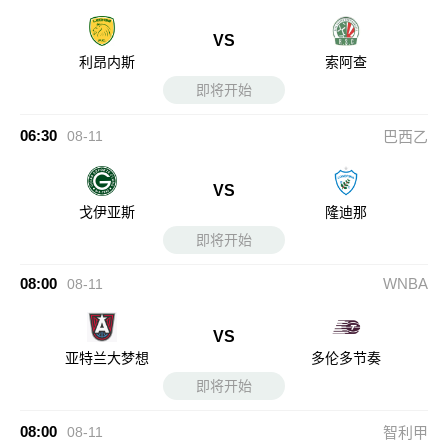
VS
利昂内斯
索阿查
即将开始
06:30
08-11
巴西乙
VS
戈伊亚斯
隆迪那
即将开始
08:00
WNBA
08-11
VS
亚特兰大梦想
多伦多节奏
即将开始
08:00
08-11
智利甲