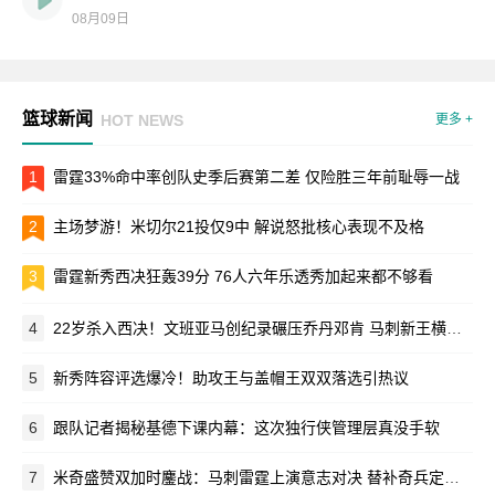
08月09日
篮球新闻
HOT NEWS
更多 +
1
雷霆33%命中率创队史季后赛第二差 仅险胜三年前耻辱一战
2
主场梦游！米切尔21投仅9中 解说怒批核心表现不及格
3
雷霆新秀西决狂轰39分 76人六年乐透秀加起来都不够看
4
22岁杀入西决！文班亚马创纪录碾压乔丹邓肯 马刺新王横空出世
5
新秀阵容评选爆冷！助攻王与盖帽王双双落选引热议
6
跟队记者揭秘基德下课内幕：这次独行侠管理层真没手软
7
米奇盛赞双加时鏖战：马刺雷霆上演意志对决 替补奇兵定乾坤