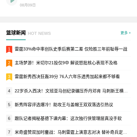
08月09日
篮球新闻
HOT NEWS
更多 +
1
雷霆33%命中率创队史季后赛第二差 仅险胜三年前耻辱一战
2
主场梦游！米切尔21投仅9中 解说怒批核心表现不及格
3
雷霆新秀西决狂轰39分 76人六年乐透秀加起来都不够看
4
22岁杀入西决！文班亚马创纪录碾压乔丹邓肯 马刺新王横空出世
5
新秀阵容评选爆冷！助攻王与盖帽王双双落选引热议
6
跟队记者揭秘基德下课内幕：这次独行侠管理层真没手软
7
米奇盛赞双加时鏖战：马刺雷霆上演意志对决 替补奇兵定乾坤