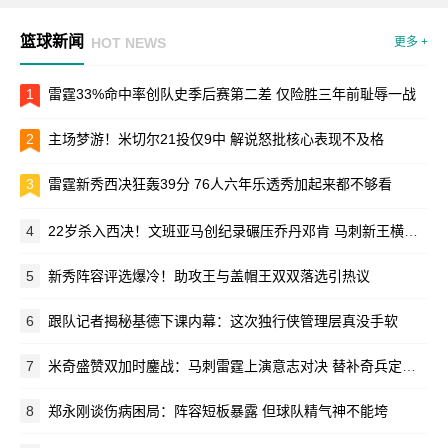
篮球新闻
HOT NEWS
更多 +
1
雷霆33%命中率创队史季后赛第二差 仅险胜三年前耻辱一战
2
主场梦游！米切尔21投仅9中 解说怒批核心表现不及格
3
雷霆新秀西决狂轰39分 76人六年乐透秀加起来都不够看
4
22岁杀入西决！文班亚马创纪录碾压乔丹邓肯 马刺新王横空出世
5
新秀阵容评选爆冷！助攻王与盖帽王双双落选引热议
6
跟队记者揭秘基德下课内幕：这次独行侠管理层真没手软
7
米奇盛赞双加时鏖战：马刺雷霆上演意志对决 替补奇兵定乾坤
8
郑永刚谈伤病困局：阵容短板暴露 但球队精气神不能垮