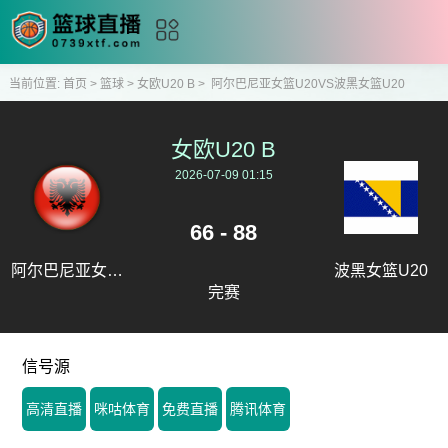
当前位置:
首页
>
篮球
>
女欧U20 B
>
阿尔巴尼亚女篮U20VS波黑女篮U20
女欧U20 B
2026-07-09 01:15
66 - 88
阿尔巴尼亚女篮
波黑女篮U20
完赛
U20
信号源
高清直播
咪咕体育
免费直播
腾讯体育