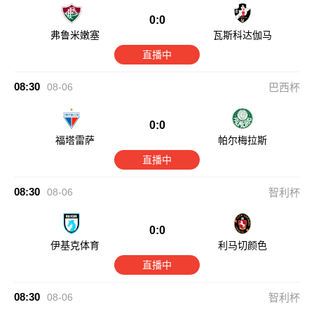
0:0
弗鲁米嫩塞
瓦斯科达伽马
直播中
08:30
08-06
巴西杯
0:0
福塔雷萨
帕尔梅拉斯
直播中
08:30
08-06
智利杯
0:0
伊基克体育
利马切颜色
直播中
08:30
08-06
智利杯