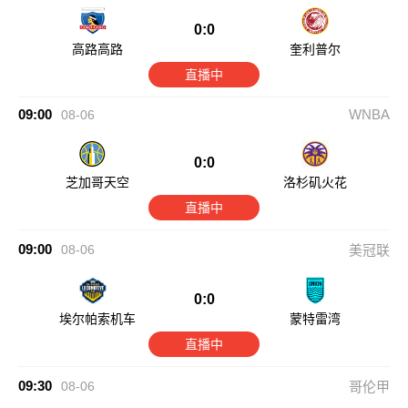
0:0
高路高路
奎利普尔
直播中
09:00
WNBA
08-06
0:0
芝加哥天空
洛杉矶火花
直播中
09:00
08-06
美冠联
0:0
埃尔帕索机车
蒙特雷湾
直播中
09:30
08-06
哥伦甲