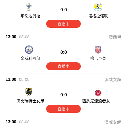
0:0
布伦达贝拉
塔格拉诺联
直播中
13:00
08-08
澳西甲
0:0
金斯利西部
格韦卢普
直播中
13:00
08-08
澳威女超
0:0
思比瑞特士女足
西悉尼流浪者女足
B队
直播中
13:00
08-08
澳威女超