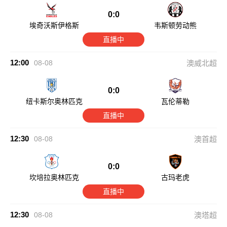
0:0
埃奇沃斯伊格斯
韦斯顿劳动熊
直播中
12:00
08-08
澳威北超
0:0
纽卡斯尔奥林匹克
瓦伦蒂勒
直播中
12:30
08-08
澳首超
0:0
坎培拉奥林匹克
古玛老虎
直播中
12:30
08-08
澳塔超