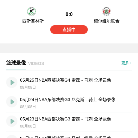
0:0
西斯普林斯
梅尔维尔联合
直播中
篮球录像
VIDEOS
更多 +
05月25日NBA西部决赛G4 雷霆 - 马刺 全场录像
08月08日
05月24日NBA东部决赛G3 尼克斯 - 骑士 全场录像
08月08日
05月23日NBA西部决赛G3 雷霆 - 马刺 全场录像
08月08日