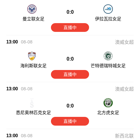
0:0
曼立联女足
伊拉瓦拉女足
直播中
13:00
08-08
澳威女超
0:0
海利斯联女足
芒特德瑞特城女足
直播中
13:00
08-08
澳威女超
0:0
悉尼奥林匹克女足
北方虎女足
直播中
13:00
08-08
新西北联