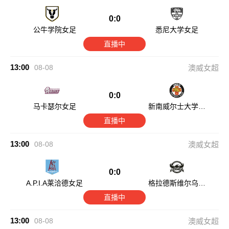
0:0
公牛学院女足
悉尼大学女足
直播中
13:00
08-08
澳威女超
0:0
马卡瑟尔女足
新南威尔士大学女
足
直播中
13:00
08-08
澳威女超
0:0
A.P.I.A莱洽德女足
格拉德斯维尔乌鸦
女足
直播中
13:00
08-08
澳威女超