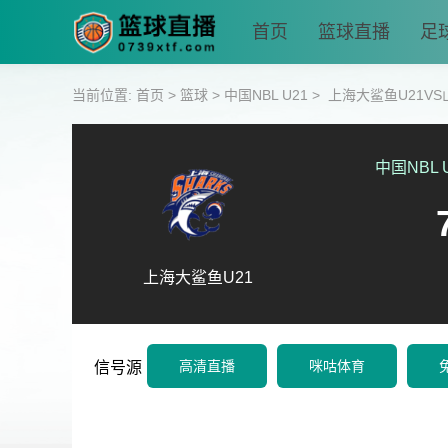
首页
篮球直播
足
当前位置:
首页
>
篮球
>
中国NBL U21
>
上海大鲨鱼U21VS
中国NBL 
上海大鲨鱼U21
高清直播
咪咕体育
信号源