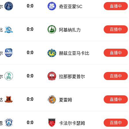
0:0
直播中
尔
奇亚亚蒙SC
0:0
直播中
比
阿基纳扎力
0:0
直播中
尔
赫兹立亚马卡比
0:0
直播中
尔
拉那那夏普尔
0:0
直播中
达
夏雷姆
0:0
直播中
恩
卡法尔卡瑟姆