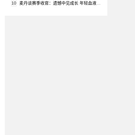
10
麦丹谈赛季收官：遗憾中见成长 年轻血液让未来可期