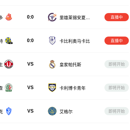
0:0
直播中
多
里雄莱锡安夏普
尔
0:0
直播中
特
卡比利奥马卡比
VS
即将开始
生
皇家帕托斯
VS
即将开始
查
卡利博卡青年
VS
即将开始
克
艾格尔