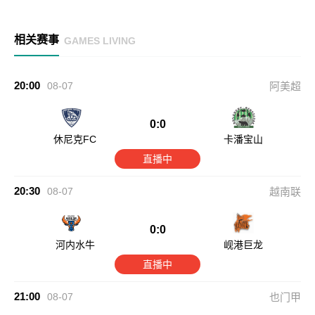
相关赛事
GAMES LIVING
20:00
08-07
阿美超
0:0
休尼克FC
卡潘宝山
直播中
20:30
08-07
越南联
0:0
河内水牛
岘港巨龙
直播中
21:00
08-07
也门甲