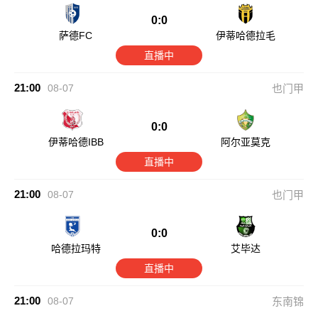
0:0
萨德FC
伊蒂哈德拉毛
直播中
21:00
08-07
也门甲
0:0
伊蒂哈德IBB
阿尔亚莫克
直播中
21:00
08-07
也门甲
0:0
哈德拉玛特
艾毕达
直播中
21:00
08-07
东南锦