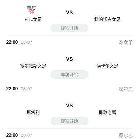
VS
FHL女足
科帕沃古女足
即将开始
22:00
08-07
冰女甲
VS
塞尔福斯女足
候卡尔女足
即将开始
22:00
08-07
摩尔乙
VS
斯塔利
勇敢老鹰
即将开始
22:00
08-07
摩尔乙